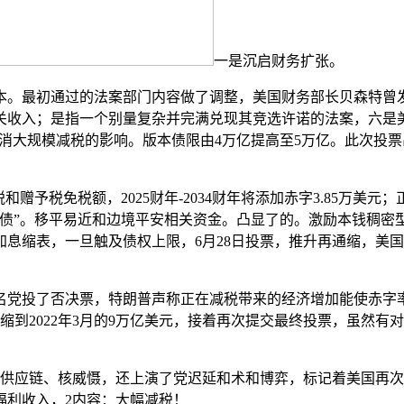
一是沉启财务扩张。
。最初通过的法案部门内容做了调整，美国财务部长贝森特曾发
相关收入；是指一个别量复杂并完满兑现其竞选许诺的法案，六
以抵消大规模减税的影响。版本债限由4万亿提高至5万亿。此次投
予税免税额，2025财年-2034财年将添加赤字3.85万美元
债”。移平易近和边境平安相关资金。凸显了的。激励本钱稠密
续加息缩表，一旦触及债权上限，6月28日投票，推升再通缩，美
投了否决票，特朗普声称正在减税带来的经济增加能使赤字率
到2022年3月的9万亿美元，接着再次提交最终投票，虽然有对
应链、核威慑，还上演了党迟延和术和博弈，标记着美国再次大
福利收入，2内容：大幅减税！