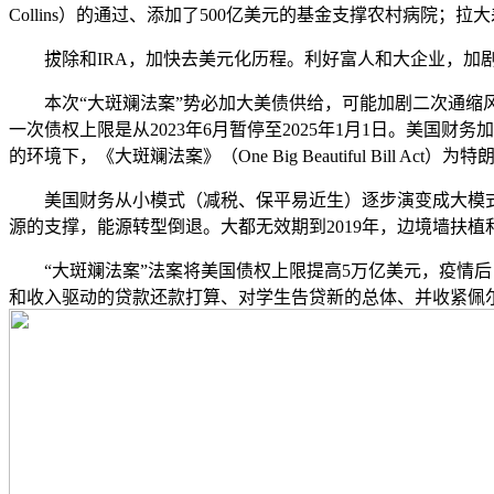
Collins）的通过、添加了500亿美元的基金支撑农村病院；
拔除和IRA，加快去美元化历程。利好富人和大企业，加剧平
本次“大斑斓法案”势必加大美债供给，可能加剧二次通缩风险
一次债权上限是从2023年6月暂停至2025年1月1日。美
的环境下，《大斑斓法案》（One Big Beautiful Bill Act）
美国财务从小模式（减税、保平易近生）逐步演变成大模式（
源的支撑，能源转型倒退。大都无效期到2019年，边境墙扶
“大斑斓法案”法案将美国债权上限提高5万亿美元，疫情后，
和收入驱动的贷款还款打算、对学生告贷新的总体、并收紧佩