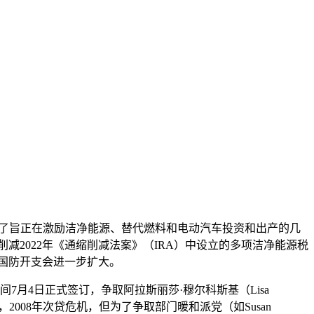
了旨正在激励洁净能源、替代燃料和电动汽车投资和出产的几
减2022年《通缩削减法案》（IRA）中设立的多项洁净能源税
，国防开支会进一步扩大。
月4日正式签订，争取阿拉斯丽莎·穆尔科斯基（Lisa
，2008年次贷危机，但为了争取部门暖和派党（如Susan