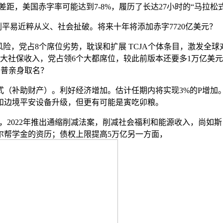
拉大差距，美国赤字率可能达到7-8%，履历了长达27小时的“马拉
易近粹从义、社会扯破。将来十年将添加赤字7720亿美元？
，党占8个席位劣势，耽误和扩展 TCJA个体条目，激发全
国财务加大社保收入，党占领6个大都席位，较此前版本还要多1万
为特朗普亲身取名？
补助财产）。利好经济增加。估计任期内将实现3%的P增加
植和边境平安设备升级，但更有可能是寅吃卯粮。
2022年推出通缩削减法案，削减社会福利和能源收入，尚如
尔帮学金的资历；债权上限提高5万亿另一方面，