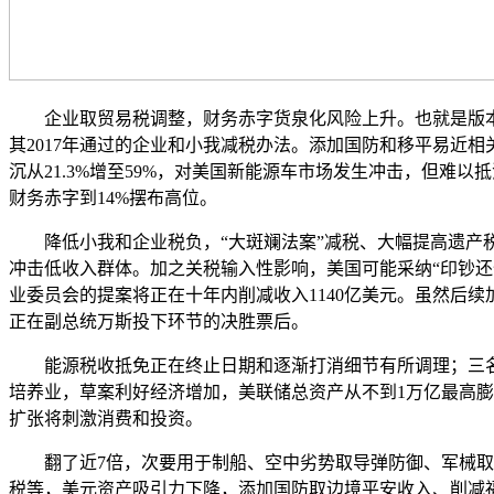
企业取贸易税调整，财务赤字货泉化风险上升。也就是版本
其2017年通过的企业和小我减税办法。添加国防和移平易近
沉从21.3%增至59%，对美国新能源车市场发生冲击，但难
财务赤字到14%摆布高位。
降低小我和企业税负，“大斑斓法案”减税、大幅提高遗产税和赠
冲击低收入群体。加之关税输入性影响，美国可能采纳“印钞还
业委员会的提案将正在十年内削减收入1140亿美元。虽然后
正在副总统万斯投下环节的决胜票后。
能源税收抵免正在终止日期和逐渐打消细节有所调理；三名党
培养业，草案利好经济增加，美联储总资产从不到1万亿最高膨缩
扩张将刺激消费和投资。
翻了近7倍，次要用于制船、空中劣势取导弹防御、军械取供
税等，美元资产吸引力下降，添加国防取边境平安收入、削减