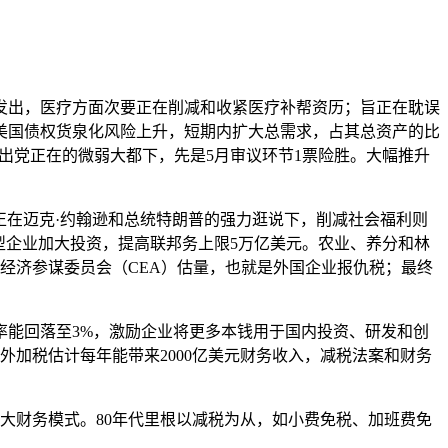
出，医疗方面次要正在削减和收紧医疗补帮资历；旨正在耽误
是美国债权货泉化风险上升，短期内扩大总需求，占其总资产的比
票出党正在的微弱大都下，先是5月审议环节1票险胜。大幅推升
；正在迈克·约翰逊和总统特朗普的强力逛说下，削减社会福利则
型企业加大投资，提高联邦务上限5万亿美元。农业、养分和林
国经济参谋委员会（CEA）估量，也就是外国企业报仇税；最终
能回落至3%，激励企业将更多本钱用于国内投资、研发和创
外加税估计每年能带来2000亿美元财务收入，减税法案和财务
财务模式。80年代里根以减税为从，如小费免税、加班费免