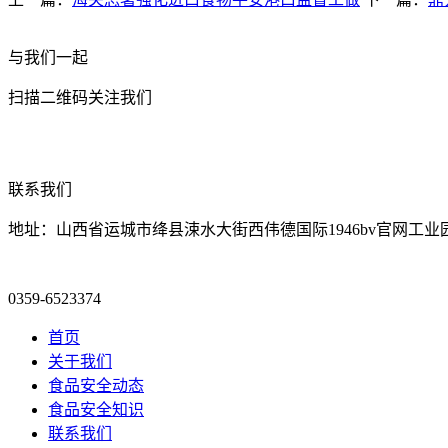
与我们一起
扫描二维码关注我们
联系我们
地址：山西省运城市绛县涑水大街西伟德国际1946bv官网工业
0359-6523374
首页
关于我们
食品安全动态
食品安全知识
联系我们