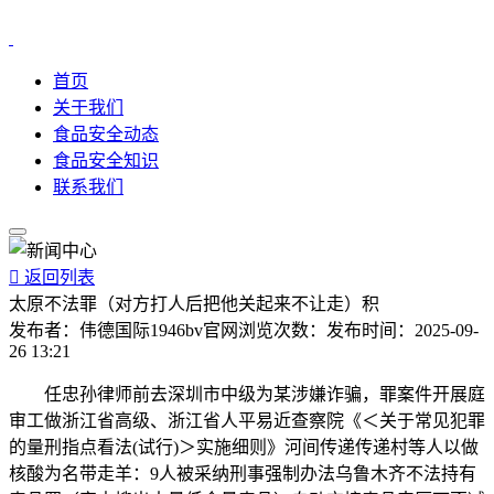
首页
关于我们
食品安全动态
食品安全知识
联系我们

返回列表
太原不法罪（对方打人后把他关起来不让走）积
发布者：
伟德国际1946bv官网
浏览次数：
发布时间：
2025-09-
26 13:21
任忠孙律师前去深圳市中级为某涉嫌诈骗，罪案件开展庭
审工做浙江省高级、浙江省人平易近查察院《＜关于常见犯罪
的量刑指点看法(试行)＞实施细则》河间传递传递村等人以做
核酸为名带走羊：9人被采纳刑事强制办法乌鲁木齐不法持有