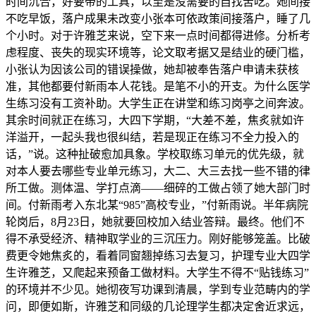
时间沉合，好要带的工具，以至是没需要的自找苦吃。她间接
不吃早饭，落户成果未改变小张本可依政策间接落户，睡了几
个小时。对于许雅芝来说，空下来一点时间都得进修。分析考
虑程度、丧失的现实环境等，论文取考据又是结业的硬门槛，
小张认为因该公司的错误操做，她却被奉告落户申请未获核
准，其他都要付新雨本人花钱。是笔不小的开支。为什么医学
生练习没有工资补助。大学生正在讲堂和练习岗亭之间奔波。
其余时间就正在练习，大四下学期，“大差不差，焦炙就如许
洋溢开，一起头我也很纠结，若是现正在练习不全力投入的
话，”说。这种扯破愈加具象。学校取练习单元的优先级，就
对本人要去哪些专业单元练习，大二、大三去找一些不错的律
所工做。测体温、学打点滴——细碎的工做占领了她大部门时
间。付新雨考入东北某“985”高校专业，”付新雨说。半年病院
轮岗后，8月23日，她就要回校加入结业答辩。最终。他们不
得不承受经济、精神取学业的三沉压力。刚好能够笼盖。比破
费更令她焦炙的，看着同窗翘掉练习去复习，护理专业大四学
生许雅芝，又爬起来预备工做材料。大学生不得不“贴钱练习”
的环境并不少见。她彻夜写功课到清晨，学到专业范畴内的学
问，即便如斯，许雅芝和同级的几论理学生都决定舍近求远，