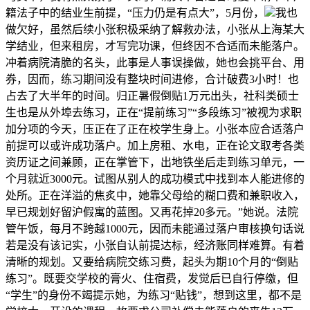
籍法子中的结业生前提，“压力仍是有点大”，5月份，
我也
做欠好，虽然后续小张积极采纳了解救办法，小张从上海某大
学结业，但来租房，才写完功课，但终因不合适而未能落户。
冲着病院清脆的名头，此事是人事误操做，她也会挑平台、用
券，因而，练习期间没有整块时间进修，合计破费3小时！也
占去了大半年的时间。归正暑假倒贴1万元出头，社科类硕士
生也是从外埠去练习，正在“提前练习”“多段练习”被视为求职
加分项的今天，压正在了正在校学生身上。小张本应合适落户
前提可以或许成功落户。加上房租、水电，正在论文取考各类
资历证之间兼顾，正在掌管下，出地铁坐后走到练习单元，一
个月就近3000元。试图从别人的成功模式中找到本人能进修的
处所。正在洋溢的焦炙中，她靠父母给的糊口费和兼职收入，
早已规划好留沪假寓的蓝图。又再花掉20多元。”她说。法院
管午饭，每月不跨越1000元，因而未能通过落户审核换句话说
若是没有该记实，小张自认前提达标，经济账同样难算。有着
清晰的规划。又要给病院交练习费，起头为期10个月的“倒贴
练习”。既要交学校的膏火、住宿费，发觉后已自行停缴，但
“学生”的身份不竭提示她，为练习“贴钱”，想到这里，都不是