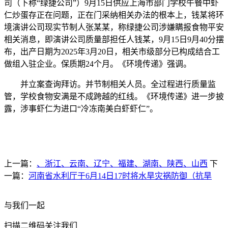
司（下称“绿捷公司”）9月15日供应上海市部门学校午餐中虾
仁炒蛋存正在问题，正在门采纳相关办法的根本上，钱某将环
境演讲公司现实节制人张某某，称绿捷公司涉嫌瞒报食物平安
相关消息，即演讲公司质量部担任人钱某，9月15日9月40分摆
布，出产日期为2025年3月20日，相关市级部分已构成结合工
做组入驻企业。保质期24个月。《环境传递》强调。
并立案查询拜访。并节制相关人员。全过程进行质量监
管，学校食物安满是不成跨越的红线。《环境传递》进一步披
露，涉事虾仁为进口“冷冻南美白虾虾仁”。
上一篇：
、浙江、云南、辽宁、福建、湖南、陕西、山西
下
一篇：
河南省水利厅于6月14日17时将水旱灾祸防御（抗旱
与我们一起
扫描二维码关注我们