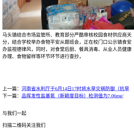
马头镇结合市场监管所、教育部分严酷审核校园食材供应商天
分，结合学校举办食物平安从题班会，正在校门口公示镇食安
办监视德律风，同时，对食堂后厨、餐具消毒、从业人员健康
办理、食物留样等环节环节进行查抄，
上一篇：
河南省水利厅于6月14日17时将水旱灾祸防御（抗旱
下一篇：
品挥发性盐基氮（新颖度目标）检测值为7.06mg/
与我们一起
扫描二维码关注我们