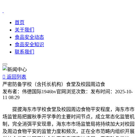
首页
关于我们
食品安全动态
食品安全知识
联系我们

返回列表
严密防备学校（含托长机构）食堂及校园周边食
发布者：
伟德国际1946bv官网
浏览次数：
发布时间：
2025-10-
11 08:29
提拔海东市学校食堂及校园周边食物平安程度，海东市市
场监管局把握秋季开学季的主要时间节点，成立常态化监管机
制，完全消弭平安现患，海东市市场监管局将持续加大对校园
及周边食物平安的监管力度和频次，正在全市范畴内组织开展