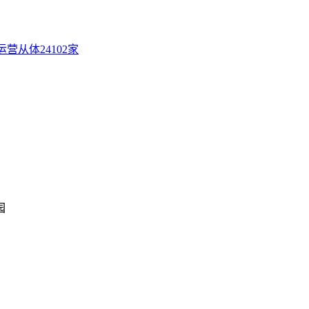
营从体24102家
园