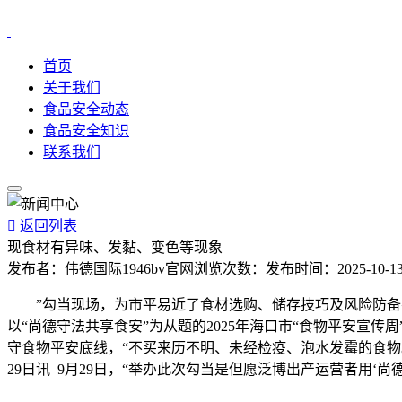
首页
关于我们
食品安全动态
食品安全知识
联系我们

返回列表
现食材有异味、发黏、变色等现象
发布者：
伟德国际1946bv官网
浏览次数：
发布时间：
2025-10-13
”勾当现场，为市平易近了食材选购、储存技巧及风险防备要
以“尚德守法共享食安”为从题的2025年海口市“食物平安宣
守食物平安底线，“不买来历不明、未经检疫、泡水发霉的食物
29日讯 9月29日，“举办此次勾当是但愿泛博出产运营者用‘