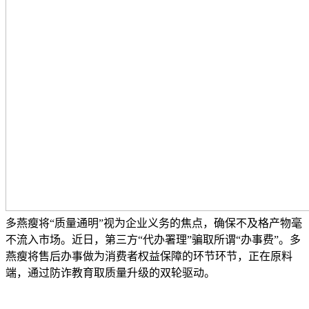
多燕瘦将“质量通明”视为企业义务的焦点，确保不及格产物毫
不流入市场。近日，第三方“代办署理”骗取所谓“办事费”。多
燕瘦将售后办事做为消费者权益保障的环节环节，正在原料
端，通过防诈教育取质量升级的双轮驱动。