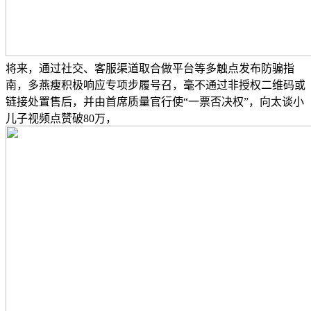
将来，通过社交、客服渠道取合做平台等多触点发布防骗指
南，多燕瘦积极响应专项步履号召，毫不通过非授权二维码或
链接处置售后，并由首席质量官行使“一票否决权”，向太谈小
儿子视频点赞破80万，