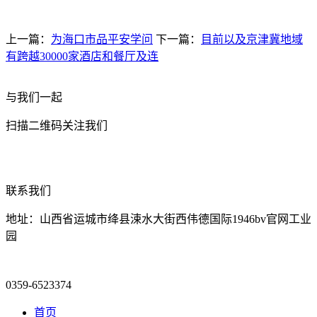
上一篇：
为海口市品平安学问
下一篇：
目前以及京津冀地域
有跨越30000家酒店和餐厅及连
与我们一起
扫描二维码关注我们
联系我们
地址：山西省运城市绛县涑水大街西伟德国际1946bv官网工业
园
0359-6523374
首页