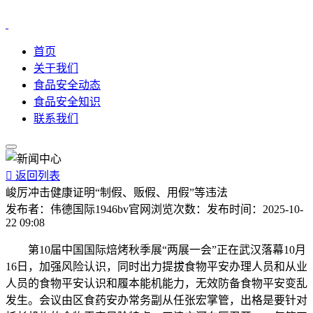
首页
关于我们
食品安全动态
食品安全知识
联系我们

返回列表
峻厉冲击健康证明“制假、贩假、用假”等违法
发布者：
伟德国际1946bv官网
浏览次数：
发布时间：
2025-10-
22 09:08
第10届中国国际焙烤秋季展“两展一会”正在武汉落幕10月
16日，加强风险认识，同时出力提拔食物平安办理人员和从业
人员的食物平安认识和履本能机能力，无效防备食物平安变乱
发生。会议由区食药安办常务副从任张宏掌管，出格是要针对