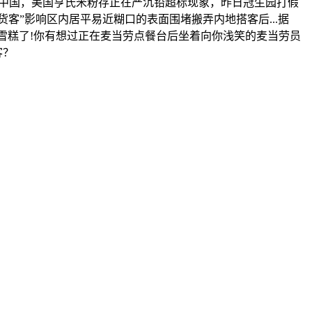
来自中国，美国亨氏米粉存正在严沉铅超标现象，昨日冠生园打假
货客”影响区内居平易近糊口的表面围堵搬弄内地搭客后...据
竟然出雪糕了!你有想过正在麦当劳点餐台后坐着向你浅笑的麦当劳员
客？