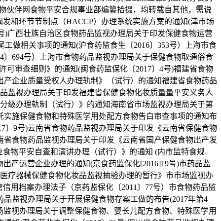
文为食物伙伴网食物平安合规事业部编纂拾掇，均转载自其他，需说
发和环节节制点（HACCP）办理系统实施方案的通知(津市场
〕5号)广西壮族自治区食物药品监视办理局关于印发保健食物运营
工做相关事项的通知(沪食药监食生〔2016〕353号）上海市食
4〕694号）上海市食物药品监视办理局关于保健食物取通俗食
许可审查细则》的通知(闽食药监保化〔2017〕4号)福建省食物
出产企业质量受权人办理轨制》（试行）的通知福建省食物药品
物药品监视办理局关于印发福建省保健食物化妆质量量平安义务人
量化分级办理轨制（试行）》的通知海南省市场监视办理局关于第
托实施保健食物和特殊医学用处配方食物告白审查事项的通知布
017〕9号)云南省食物药品监视办理局关于印发《云南省保健食物
南省食物药品监视办理局关于印发《云南省国产保健食物出产发
企业食物平安自查和演讲办理（试行）》的通知 (内市监特食规
物出产运营企业办理的通知(京食药监保化[2016]19号)市药品监
品医疗器械保健食物化妆品监视抽验办理的暂行》市市场监视办
管信用档案办理法子（京药监保化〔2011〕77号）市食物药品监
监视办理局关于开展保健食物存案工做的布告(2017年第4
)市场监视办理局关于调整保健食物、婴长儿配方食物、特殊医学用