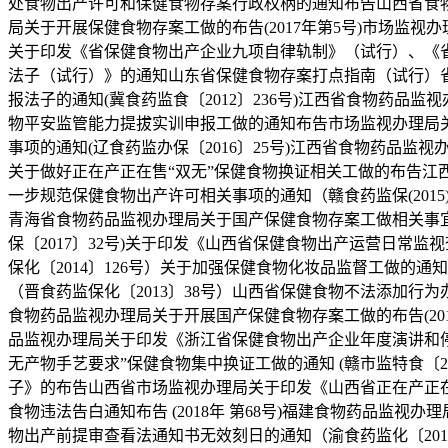
处食物出产许可和保健食物存案行政权柄的通知布告山西省食物
局关于开展保健食物存案工做的布告(2017年第5号)市场监视
关于印发《省保健食物出产企业九项自律轨制》（试行）、《
法子（试行）》的通知山东省保健食物存案打点指南（试行）
报法子的通知(冀食药监食〔2012〕236号)江西省食物药品
物平安监管能力提拔实训申报工做的通知布告市场监视办理局关于
事项的通知(辽食药监办保〔2016〕25号)江西省食物药品监
关于做好正在产正在售“双无”保健食物换证相关工做的布告江西
一步规范保健食物出产许可相关事项的通知（赣食药监保(201
青海省食物药品监视办理局关于国产保健食物存案工做相关事宜的
保〔2017〕32号)关于印发《山西省保健食物出产运营日常监
保化〔2014〕126号）关于加强保健食物化妆品监督工做的
（晋食药监保化〔2013〕38号）山西省保健食物不法添加行
食物药品监视办理局关于开展国产保健食物存案工做的布告(20
品监视办理局关于印发《浙江省保健食物出产企业年度演讲和停
无产物手艺要求”保健食物集中换证工做的通知 (赣市监特食〔
子》的布告山西省市场监视办理局关于印发《山西省正在产正
食物违法告白通知布告 (2018年 第68号)福建食物药品监
物出产前提审查看法通知书无效刻日的通知（渝食药监化〔201