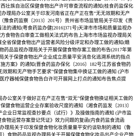
发广西壮族自治区保健食物出产许可审查流程的通知(桂食药监保化
视办理局办公室关于印发河南省正在产正在售“无无效期和无产
（豫食药监察〔2013〕201号）贵州省市场监管局关于印发《贵
知(粤食药监办健[2016]371号)天津市市场和质量监视办
处配方食物告白审查工做相关法式的布告上海市市场监视办理局关
于开展全省保健食物出产运营者风险分级评定和办理工做的通知(赣
物药品监视办理局关于开展保健食物存案工做的布告(2017年第
理局关于保健食物出产企业成立质量平安消息化逃溯系统的指点
施方案》的通知(晋食药监办保化〔2016〕182号江苏省食物药
无效期和无产物手艺要求”保健食物集中换证工做的通知 (沪市
产许可药品医疗器械保健食物告白许可开展网上打点的通知布告焦点提
局办公室关于做好正在产正在售“双无”保健食物换证相关工做的
省保健食物运营企业存案验收尺度的通知（湘食药监发〔2013〕
企业日常监视查抄要点（试行）》及操做指南的通知 (沪市监
保健食物运营存案登记凭证》效力问题的复函(内食药监食流函
品监视办理局关于印发保健食物化妆质量量平安约谈轨制的通知（鲁
01号）食物药品监视办理局关于开展保健食物化妆品出产企业产物