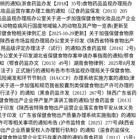
的通知(浙食药监办发【2018】35号)食物药品监视办理局办
妆品运营存案办理工做的通知（辽食药监保发〔2013〕205
物药品监视办理局办公室关于进一步加强保健食物化妆品出产企业
从动物疫病风行国度地域输入的动物及其产物一览表(更新至
健食物相关律例汇总【2025-10-29更新】关于加强保健食物原
通知陕西省市场监视办理局办公室关于印发《陕西省特殊食物出产
用品级评定办理法子（试行）的通知(苏食药监规〔2016〕2号)
局办公室关于印发湖北省保健食物存案申请办事指南的通知(鄂食
鄂食药监办文〔2013〕49号）湖南食物律例：2025年8月发
暂行法子》正式施行的通知布告市市场监视办理局关于保健食物、
风险阐发和环节节制点（HACCP）办理系统实施方案的通知(津
)省局关于进一步加强和规范我省胶囊剂类保健食物出产许可办理的
法子》的通知（黑食药监许发〔2012〕267号）陕西广东省药
食物出产企业停产复产演讲工做的通知(甘食药监食〔2013〕
局关于印发《陕西省特殊食物出产运营企业落实食物平安从体义务
2日）关于印发《广东省保健食物出产质量办理系统实施指南》的通知
等相关事项的通知布告 (沪市监特食〔2025〕277号)陕西省
食物出产企业质量受权人办理暂行轨制》的通知（渝食药监保化
食物运营企业实行存案办理的通知(南食药监〔2011〕15号)