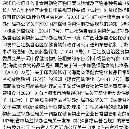
通知已检疫准入非食用动物产物国度或地域及产物品种名单（更
长儿配方乳粉出产企业日常监视查抄要点（试行）》及操做指南的
许可证的通知(桂食药监保化函〔2016〕24号)广西壮族自
办理局办公室关于印发国产保健食物注册操做规范的通知（桂食
（桂食药监保化〔2014〕7号）广西壮族自治区食物药品监视
族自治区食物药品监视办理局关于印发《广西壮族自治区保健食
印发广西壮族自治区保健食物行政许可公示通知布告轨制（试行
事项的通知（桂食药监保化〔2014〕5号）广西壮族自治区食
委员会关于沉申保健食物标签相关的布告 (津市场监管特食〔20
号)海南省食物药品监视办理局关于进一步加强保健食物化妆品
〔2012〕22号）关于印发新修订《海南省保健食物化妆品日
监视放哨轨制（试行）的通知（琼食药监保化〔2014〕2号）
海南省食物药品监视办理局关于调整保健食物运营资历审查相关
管特食〔2020〕3号)上海市市场监视办理局关于简化新创办保
子（试行）》的通知食物药品监视办理局办公室关于《保健食物
关于实施《保健食物注册取存案办理法子》相关事项的通知(桂食
物药品监视办理局关于调整保健食物出产企业日常监管职责的通知
167号)省市场监视办理局关于发布《特殊食物运营合规》的布告 
南省委办公厅 海南省人平易近办公厅关于印发《海南省成立健全