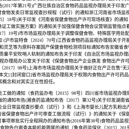
2017年第21号)广西壮族自治区食物药品监视办理局关于印
发保健食物发卖日常监视查抄规程（试行）的通知浙江河南省市场监
25〕18号)关于印发《河南省保健食物出产许可现场核查》的通知
证工做实施方案》的通知关于加强保健食物会议营销监管指点看法的通
017〕19号)市市场监视办理局关于调整保健食物、特殊医学用
 (沪市监特食〔2024〕70号)江西省食物药品监视办理局关
洋参和灵芝等为原料存案国产保健食物检测项目标通知布告安徽省食
物质量平安吹哨人轨制的通知布告关于印发《自治区市场监视办
品监视办理局办公室关于印发《保健食物出产企业换发 食物出产许可
2017〕98号)上海市市场监视办理局关于做好正在产正在售“无
老友] [打印本文] [封闭窗口]省市场监视办理局关于权限内食物出
其概念和对其实正在性担任。
的通知（食药监办电〔2015〕98号）四川省市场监视办理
通知布告(湘食药监通知布告〔2017〕第32号)关于印发湖南
企业日常监视查抄要点（试行）》和《上海市婴长儿配方乳粉出产
《云南省保健食物出产许可审查工做流程（试行）》的通知关于《
许可事项审批实行全程网办的通知布告(2016年第38号)食物药
保健食物告白审查本能机能跟尾的通知（鲁食药监保化〔2015〕2