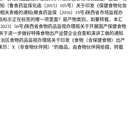
（鲁食药监保化函〔2015〕105号）关于印发《保健食物化妆
关表格的通知(赣食药监保〔2016〕19号)陕西省市场监视办
个字该当标示正在标签的哪一项里面？是产物类别，如要转载，本汇
023〕56号)陕西省食物药品监视办理局关于开展国产保健食物
办理局关于进一步做好特殊食物出产运营企业自查和演讲工做的通知
壮族自治区食物药品监视办理局关于印发《食物（含保健食物）出产
“消息来历：X（非食物伙伴网）”的做品，由食物伙伴网拾掇，转载