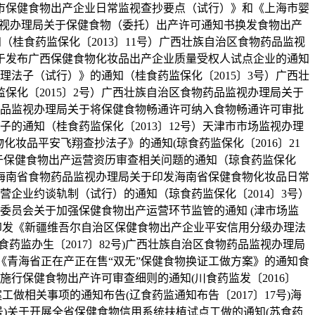
海市保健食物出产企业日常监视查抄要点（试行）》和《上海市婴
品监视办理局关于保健食物（委托）出产许可通知书换发食物出产
（桂食药监保化〔2013〕11号）广西壮族自治区食物药品监视
关于发布广西保健食物化妆品出产企业质量受权人试点企业的通知
理法子（试行）》的通知（桂食药监保化〔2015〕3号）广西壮
化〔2015〕2号）广西壮族自治区食物药品监视办理局关于
药品监视办理局关于将保健食物畅通许可纳入食物畅通许可审批
的通知（桂食药监保化〔2013〕12号）天津市市场监视办理
化妆品平安飞翔查抄法子》的通知(琼食药监保化〔2016〕21
关于保健食物出产运营资历审查相关问题的通知（琼食药监保化
号）海南省食物药品监视办理局关于印发海南省保健食物化妆品日常
营企业约谈轨制（试行）的通知（琼食药监保化〔2014〕3号）
委员会关于加强保健食物出产运营环节监管的通知 (津市场监
关于印发《新疆维吾尔自治区保健食物出产企业平安信用分级办理法
监办生〔2017〕82号)广西壮族自治区食物药品监视办理局
发《青海省正在产正在售“双无”保健食物换证工做方案》的通知食
行保健食物出产许可审查细则的通知(川食药监发〔2016〕
工做相关事项的通知布告(辽食药监通知布告〔2017〕17号)海
6号)关于开展全省保健食物信用系统扶植试点工做的通知(苏食药