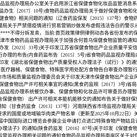
药品监视办理局办公室关于启用浙江省保健食物化妆品监管消息系统
生〔2017〕10号)食物药品监视办理局关于做好保健食物和化
健食物》相关问题的通知（辽食药监保发〔2015〕137号）食
视办理局关于严禁借疫情进行贸易营销炒做发布虚假违法告白的警示
：****不得分拆发卖，当前:首页政策律例律例动态各省份发布的保
号）天津市食物药品监视办理局关于加强含何首乌保健食物监管的
办发〔2023〕33号)关于印发江苏省保健食物出产企业质量平安信
理的布告(内食药监布告〔2015〕5号)省食物药品监视办理
于印发《湖北省保健食物出产质量受权人办理法子（试行）》的通知（
《药品、医疗器械、保健食物、特殊医学用处配方食物告白审查办理
)天津市市场和质量监视办理委员会关于印发天津市保健食物出产企业
白保健食物出产许可相关事宜的通知(黑食药监规〔2017〕3号
物药品监视办理系统餐饮办事、保健食物和化妆品许可审查员办理暂行
保健食物） 出产许可相关本能机能移交的通知布告关于做好保健
通知（甘食药监食〔2013〕137号）河南陕西省市场监视办理
审查要求的国度或地域输华肉类产物名单（更新至2025年10月2
八届中国国际进口博览会参展企业申请打点进口特殊食物产物姑且许可
理法子》的通知(陕食药监发〔2016〕87号)关于印发《保健
物运营监视办理相关问题的通知食物药品监视办理局南岸区关于对保健