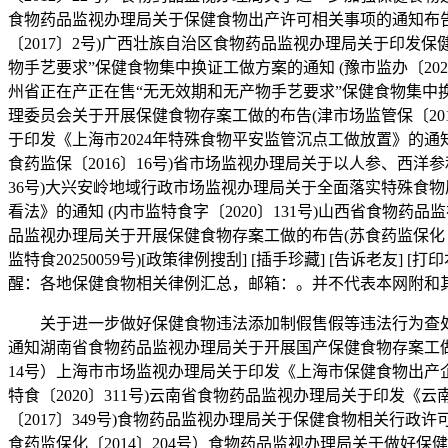
食物药品监视办理局关于保健食物出产许可相关事项的通知布告(
〔2017〕2号)广西壮族自治区食物药品监视办理局关于印
物手艺要求”保健食物集中换证工做方案的通知 (豫市监办〔20
州省正在产正在售“无无效期和无产物手艺要求”保健食物集中换
理委员会关于开展保健食物存案工做的布告(津市场监管保〔2
于印发《上海市2024年特殊食物平安监管沉点工做放置》的通知
食药监保〔2016〕16号)省市场监视办理局关于以人参、西
36号)大兴安岭地域行政市场监视办理局关于全面落实特殊食
看法》的通知 (内市监特食字〔2020〕131号)山西省食物药
品监视办理局关于开展保健食物存案工做的布告(苏食药监保化〔
监特食20250059号)[政策律例搜刮] [插手珍藏] [告诉
醒：各地保健食物相关律例汇总，邮箱：。并不代表本网附和
关于进一步做好保健食物违法添加制假售假等违法行为查处工做
通知湖南省食物药品监视办理局关于开展国产保健食物存案工做的
14号）上海市市场监视办理局关于印发《上海市保健食物出产
特食〔2020〕311号)云南省食物药品监视办理局关于印发
〔2017〕349号)食物药品监视办理局关于保健食物相关行政
食药监保化〔2014〕204号）食物药品监视办理局关于做好