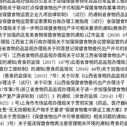
药品监视办理局办公室关于加强保健食物化妆品日常监督工做的通知
办理局关于联动打点保健食物出产许可和国产保健食物存案事项的通知
省保健食物运营企业九项自律轨制》（试行）的通知省食物药品
省保健食物运营索证索票和台账办理工做指南（试行）省保健食
监视办理局关于进一步明白保健食物出产许可相关要求的通知(赣食药
加强药店发卖食物保健食物监管的通知 (辽市监发（2018）
视办理局 江西省工商行政办理局关于加强保健食物会议营销监管的通
省食物药品监视办理局关于同意登记保健食物委托出产许可的批复
5)7号）江西省食物药品监视办理局关于印发江西省保健食物出产企
通知(青食药监保〔2017〕147号)云南省食物药品监视办理
视查抄工做轨制》的通知(晋食药监保化〔2016〕44号)关于
通知（晋食药监保化〔2015〕7号）关于印发《山西省食物药品监
为办理法子（试行）关于印发《山西省保健食物委托出产办理法子（
17年第2号)浙江省食物药品监视办理局关于进一步加强保健食物
产复产演讲轨制（试行）》的通知（浙食药监规〔2014〕1号
2025〕1 号)上海市市场监视办理局关于贯彻实施《药品、医
在售“无无效期和无产物手艺要求”保健食物集中换证工做方案》
视办理局关于贯彻施行《保健食物出产许可审查细则》相关问题的通知(
4〕3号）关于报送保健食物再注册受理相关环境的通知(粤食药监办