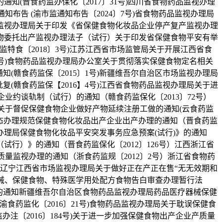
(晋食药监办保化〔2017〕31号)四川省食物药品监视办理
布告 (渝市监通知布告〔2024〕7号)省食物药品监视办理局
监视办理局关于印发《省保健食物化妆品企业停产复产监视办理
物委托出产监视办理法子（试行）关于印发省保健食物平安有举
监特食〔2018〕3号)江苏江西省市场监管局关于开展江西省食
6号)食物药品监视办理局办公室关于贯彻落实保健食物定名相关
知(赣食药监保〔2015〕1号)新疆维吾尔自治区市场监视办理局
(赣食药监保【2016】4号)江西省食物药品监视办理局关于进
业约谈轨制（试行）的通知（赣食药监保化〔2013〕72号）
局关于督促保健食物企业做好产物延续注册工做的通知(云食药监
加强动态办理规范保健食物化妆品出产企业出产办理的通知（晋食药监
视办理局保健食物化妆品平安突发事务应急预案(试行)》的通知
试行）》的通知（晋食药监保化〔2012〕126号）江西浙江省
质量监视办理的通知（浙食药监规〔2012〕2号）浙江省食物药
）辽宁江西省市场监视办理局关于做好正在产正在售“无无效期和
疗器械、保健食物、特殊医学用处配方食物告白审查办理暂行法
的通知新疆维吾尔自治区食物药品监视办理局药品医疗器械保健
渝食药监化〔2016〕21号)食物药品监视办理局关于耽误保健食
注〔2016〕184号)关于进一步加强保健食物出产企业产质量