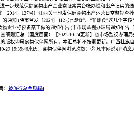
关于进一步规范保健食物出产企业索证索票台帐办理和出产记实的通知
014〕137号）江西关于印发保健食物出产运营日常监视查抄相
知 (陕市监发〔2024〕412号)“即食”、“非即食”这几
企业标预备案工做的通知布告 (市市场监视办理局通知布告〔2
可审查细则汇总（国度层面）【2025-10-24更新】省市场监视
图片、图表的版权均属食物伙伴网所有，本汇总将不按期更新。广西
0-29 15:35:46来历：食物伙伴网浏览次数：② 凡本网说明
篇：
被施行总金额超4