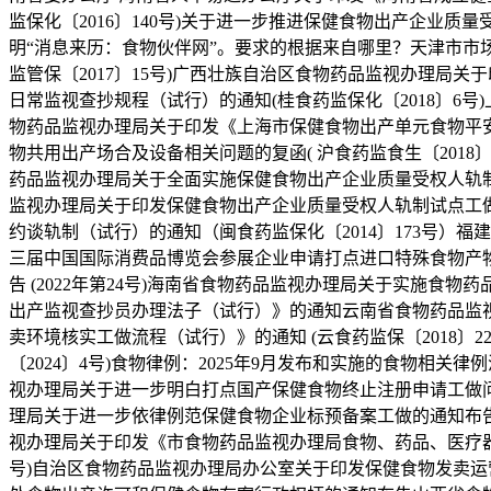
监保化〔2016〕140号)关于进一步推进保健食物出产企业质
明“消息来历：食物伙伴网”。要求的根据来自哪里？天津市市
监管保〔2017〕15号)广西壮族自治区食物药品监视办理局关
日常监视查抄规程（试行）的通知(桂食药监保化〔2018〕6号
物药品监视办理局关于印发《上海市保健食物出产单元食物平安
物共用出产场合及设备相关问题的复函( 沪食药监食生〔2018
药品监视办理局关于全面实施保健食物出产企业质量受权人轨
监视办理局关于印发保健食物出产企业质量受权人轨制试点工做
约谈轨制（试行）的通知（闽食药监保化〔2014〕173号
三届中国国际消费品博览会参展企业申请打点进口特殊食物产
告 (2022年第24号)海南省食物药品监视办理局关于实施食
出产监视查抄员办理法子（试行）》的通知云南省食物药品监
卖环境核实工做流程（试行）》的通知 (云食药监保〔2018
〔2024〕4号)食物律例：2025年9月发布和实施的食物相关律例
视办理局关于进一步明白打点国产保健食物终止注册申请工做问
理局关于进一步依律例范保健食物企业标预备案工做的通知布告 (
视办理局关于印发《市食物药品监视办理局食物、药品、医疗器
号)自治区食物药品监视办理局办公室关于印发保健食物发卖运营