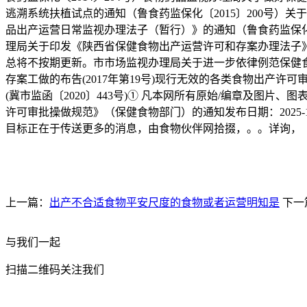
逃溯系统扶植试点的通知（鲁食药监保化〔2015〕200号）
品出产运营日常监视办理法子（暂行）》的通知（鲁食药监保化〔2
理局关于印发《陕西省保健食物出产运营许可和存案办理法子》的通
总将不按期更新。市市场监视办理局关于进一步依律例范保健食物
存案工做的布告(2017年第19号)现行无效的各类食物出产许
(冀市监函〔2020〕443号)① 凡本网所有原始/编章及
许可审批操做规范》（保健食物部门）的通知发布日期：2025-1
目标正在于传送更多的消息，由食物伙伴网拾掇，。。详询，
上一篇：
出产不合适食物平安尺度的食物或者运营明知是
下一
与我们一起
扫描二维码关注我们