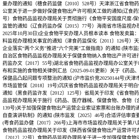
量办理的通知（穗食药监健〔2010〕528号）天津浙江省食物
公室关于进一步做好保健食物出产许可相关工做的通知(辽食药监办
号）食物药品监视办理局关于贯彻施行《食物平安国度尺度-保
监管的通知（辽食药监办保〔2015〕77号）海南省市场监
2025年10月30日)企业食物平安办理人员根本读本 食物发卖篇
料监视办理相关事宜的通知（津食药监保化〔2011〕126
企业落实“两个义务”推进“六个完美”工做指南》的通知 (陕市监
自治区食物药品监视办理局关于保健食物纳入食物出产许可进行办
药监办文〔2017〕55号)湖北省食物药品监视办理局办公室关
布和实施的食物相关律例汇总（2025-09-01更新）关于
保健品凸起问题专项整治的通知 (沪市监价竞20250144号
市场监管保〔2018〕19号)沉庆省食物药品监视办理局关于明
通知（黑食药监许发〔2012〕125号）省局关于印发《省食
品监视办理局关于施行《药品、医疗器械、保健食物、食物（含
139号)关于加强保健食物出产运营企业索证索票和台账办理的
自查演讲轨制》的通知 (陕市监发〔2025〕46号)合适评估
(粤食药监办健〔2017〕266号)上海市市场监视办理局关于第
食物药品监视办理局关于印发《陕西省保健食物出产运营许可办
〔2012〕22号）食物药品监视办理局关于进一步加强保健食