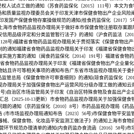
量受权人试点工做的通知（苏食药监保化〔2015〕111号）本
场和质量监视办理委员会关于印发天津市保健食物出产企业风险阐
于印发国产保健食物存案操做规范的通知(桂食药监保化〔2017
)上海市食物药品监视办理局关于做好本市保健食物注册取存案跟尾
信用品级评定和分类监管暂行法子》的通知（沪食药监法〔201
〕128号)福建省食物药品监视办理局关于贯彻落实《保健食物出产
制的通知福建省食物药品监视办理局关于印发《福建省保健食物
实施方案的通知（闽食药监保化〔2014〕191号）福建省食
）福建省食物药品监视办理局关于印发《福建省保健食物出产企业
物姑且许可等相关事项的通知布告广东省市场监视办理局关于委
物药品监管总局《保健食物许可审查细则》的通知(琼食药监保化〔2
视办理局关于加强保健食物出产运营风险分级办理工做的通知云
〕22号)自治区市场监管局关于印发《自治区特殊食物及食盐出产
汇总（2025-10-13更新）市食物药品监视办理局关于加强保健食
题的通知（京药监保化〔2010〕8号）市药品监视办理局《药
市市场监视办理局通知布告〔2023〕56号)市保健食物平安监
械、保健食物、化妆品平安监测工做法子》的通知上海市食物药品
环节规范办理清单的通知(内食药监办食流函〔2016〕58号