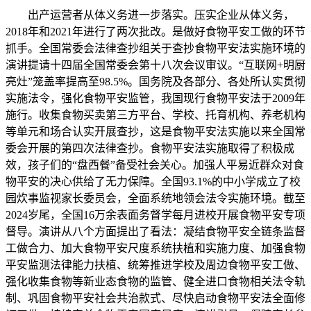
出产运营者从体义务进一步落实。压实企业从体义务，
2018年和2021年进行了两次批改。是做好食物平安工做的环节
抓手。全国常委会法律查抄组关于查抄食物平安法实施环境的
演讲提请十四届全国常委会第十八次会议审议。“互联网+明厨
亮灶”笼盖率提高至98.5%。国务院及各部分、各处所认实贯彻
实施法令，强化食物平安监管，我国现行食物平安法于2009年
施行。收集食物买卖第三方平台、学校、托育机构、养老机构
等单元和场合认实开展查抄，这是食物平安法实施以来全国常
委会开展的第四次法律查抄。食物平安法实施取得了积极成
效，孩子们的“盘西餐”备受社会关心。加强人平易近群众对食
物平安的决心供给了无力保障。全国93.1%的中小学成立了校
园炊事监视家长委员会，全面系统地领会法令实施环境。截至
2024岁尾，全国16万余表面务督学每月进校开展食物平安专项
督导。演讲从八个方面提出了看法：凝结食物平安全链条监督
工做合力、加大食物平安尺度系统扶植和实施力度、加强食物
平安监测法律能力扶植、统筹推进学校及周边食物平安工做、
强化收集食物等新业态食物的监管、健全进口食物相关法令轨
制、巩固食物平安社会共治款式、尽快启动食物平安法全面修