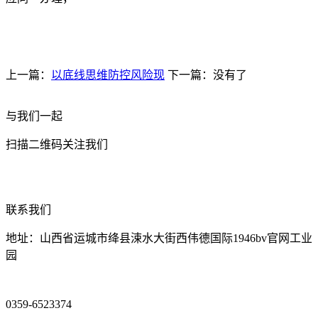
上一篇：
以底线思维防控风险现
下一篇：没有了
与我们一起
扫描二维码关注我们
联系我们
地址：山西省运城市绛县涑水大街西伟德国际1946bv官网工业
园
0359-6523374