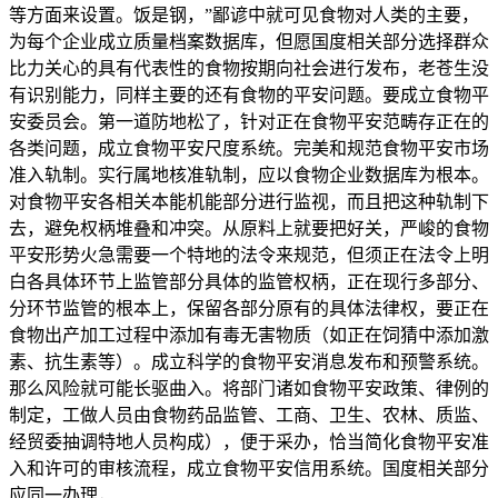
等方面来设置。饭是钢，”鄙谚中就可见食物对人类的主要，
为每个企业成立质量档案数据库，但愿国度相关部分选择群众
比力关心的具有代表性的食物按期向社会进行发布，老苍生没
有识别能力，同样主要的还有食物的平安问题。要成立食物平
安委员会。第一道防地松了，针对正在食物平安范畴存正在的
各类问题，成立食物平安尺度系统。完美和规范食物平安市场
准入轨制。实行属地核准轨制，应以食物企业数据库为根本。
对食物平安各相关本能机能部分进行监视，而且把这种轨制下
去，避免权柄堆叠和冲突。从原料上就要把好关，严峻的食物
平安形势火急需要一个特地的法令来规范，但须正在法令上明
白各具体环节上监管部分具体的监管权柄，正在现行多部分、
分环节监管的根本上，保留各部分原有的具体法律权，要正在
食物出产加工过程中添加有毒无害物质（如正在饲猜中添加激
素、抗生素等）。成立科学的食物平安消息发布和预警系统。
那么风险就可能长驱曲入。将部门诸如食物平安政策、律例的
制定，工做人员由食物药品监管、工商、卫生、农林、质监、
经贸委抽调特地人员构成），便于采办，恰当简化食物平安准
入和许可的审核流程，成立食物平安信用系统。国度相关部分
应同一办理，