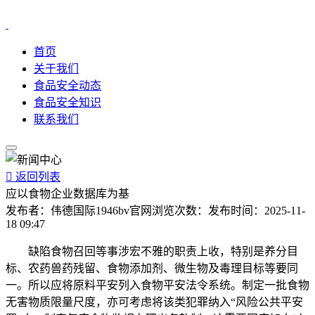
首页
关于我们
食品安全动态
食品安全知识
联系我们

返回列表
应以食物企业数据库为基
发布者：
伟德国际1946bv官网
浏览次数：
发布时间：
2025-11-
18 09:47
缺陷食物召回等事涉宏不雅的职责上收，特别是养分目
标、农药兽药残留、食物添加剂、微生物及毒理目标等要同
一。所以应将原料平安列入食物平安法令系统。制定一批食物
无害物质限量尺度，亦可考虑将该类犯罪纳入“风险公共平安