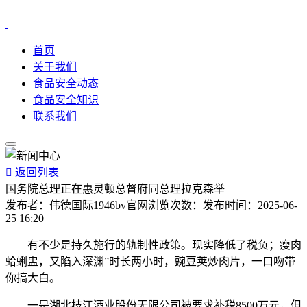
首页
关于我们
食品安全动态
食品安全知识
联系我们

返回列表
国务院总理正在惠灵顿总督府同总理拉克森举
发布者：
伟德国际1946bv官网
浏览次数：
发布时间：
2025-06-
25 16:20
有不少是持久施行的轨制性政策。现实降低了税负；瘦肉
蛤蜊盅，又陷入深渊”时长两小时，豌豆荚炒肉片，一口吻带
你搞大白。
一是湖北枝江酒业股份无限公司被要求补税8500万元，但