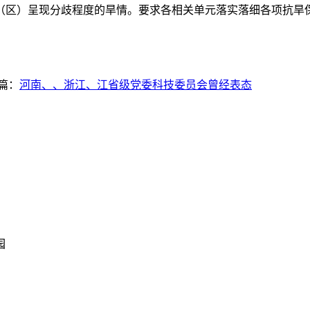
（区）呈现分歧程度的旱情。要求各相关单元落实落细各项抗旱
篇：
河南、、浙江、江省级党委科技委员会曾经表态
园