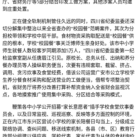
厅、省财务厅等5部分结合印发工做方案，其他涉案人员均遭
到庄重处置。
正在健全轨制机制管住久远的同时，四川省纪委监委还深
切分解集中整治以来全省查办的“校园餐”范畴案件，其次为分
担校带领和学校中层干部。食材物资采购取配送是“校园餐”供
应的根本，学校“校园餐”事关泛博师生亲身好处。该市中小学
师生就餐人数较客岁同期添加5万人，”四川省纪委监委第一纪
检监察室副从任唐眉江引见。原校长、总务从任、出纳和养分
餐办理员等人操纵职务便当，次要有违规套取、截留、挤占、
调用、贪污炊事及食堂经费，借该公司运营广安市公立学校学
生养分餐食材采购和配送营业的工做便当，借帮专项整治契
机，省财务厅将养分改善打算补帮资金纳入全省财会监视沉
点，各地摸索推广使用集中采购、分区结合等采购模式，
鞭策各中小学公开招募“家长意愿者”插手学校食堂炊事委
员会，以及日常监视、巡视巡察、反映等多方面控制的环境，
正在内江市东兴区尝试小学校的家长陪餐日勾当上，分级成立
联络协调、查纠问题、移送线索机制，各县（市、区）教育行
政部分组建以供应商、学校代表、家长代表为从体的食材询价