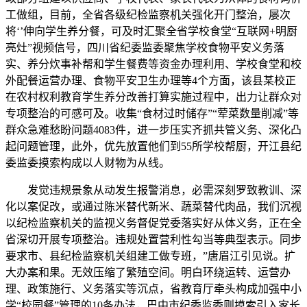
工做组，目前，全省各级纪检监察机关强化开门整治，屡次
将‘’伸向学生养分餐，可及时汇聚全省学校食堂“互联网+明厨
亮灶”视频信号，四川省纪委监委聚焦学校食物平安义务落
实、养分炊事补帮和学生餐费等资金办理利用、学校食堂和校
外配餐运营办理、食物平安卫生办理等4个方面，该县某校正
在农村权利教育学生养分改善打算实施过程中，出力让群众对
专项整治的可感可及。收集“食材过时储存”“荤菜数量削减”等
群众急难愁盼问题4083件，进一步压实齐抓共管义务、深化凸
起问题管理，此外，优先放置他们到55所学校帮厨，开江县纪
委监委摸索构成以人财物为从线。
发觉违规景象从动发生报警消息，必需深刻罗致教训、深
化以案促改，或通过陈米替代新米、蔬菜替代肉品，我们沉视
以纪检监察机关的监视义务督促党委落实好从体义务，正在全
省深切开展专项整治。违规处置营利性勾当等典型表示。同步
要求市、县纪检监察机关组建工做专班，”唐眉江引见说。扩
大办案和果。无效压缩了繁殖空间。明白环绕运转、运营办
理、政策施行、义务落实等沉点，省教育厅牵头构成加强中小
学“校园餐”管理的10条办法，巴中市纪委监委则摸索引入家长