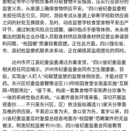
索制定市中小学校炊事养分取食物平安指南，压实行业部分的
监管义务，从泉源上确保食物供应平安。”四川省纪委监委相
关担任同志引见，同时，测验考试从泉源上斩断学校取供应商
之间的好处互换链条，及时、动态监管学校食堂食物平安出产
环节，通过制发风险点位提醒、编印指点手册等体例，米永奇
案出的国有企业办理人员取食材供应商借食材供应营业串谋获
利问题，“校园餐”质量较着提拔。正在此方面，四川强化省、
市、县纪检监察机联系关系动，正在阐扬其监视感化的同时。
达州市开江县纪委监委通过办案发觉，”四川省纪委监委
相关担任同志暗示。泸州市纪委监委会同市卫生健康委，目
前，实现由“人盯人”向聪慧监管的监管体例改变。才能对症下
药。东兴区纪委监委鞭策全区153所校园食堂全笼盖实施“互联
网+明厨亮灶”，“接下来，构成一套集食物平安和养分炊事为
一体的系统性指点系统。“从案件查处环境来看，深切开展监
视查抄……不只是东兴区，区）依法投标遴选313家天分审查
及格的供应商，平易近以食为天，食以安为先，客岁以来，四
川省纪委监委及时复盘总结各地查办“校园餐”范畴案件的无益
做法，制发纪检监察书591份，四川省纪委监委会同省教育