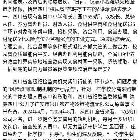
的问题表示及背后的顽瘴痼疾，”日前，仅靠小我难以完成全
链条操做，恰是四川“校园餐”范畴存正在的凸起问题表示之
一。四川省现有各类中小学和长儿园17555所，以校长、总务
从任、养分餐办理员、财政人员、食材供应商和食材配送员6
个环节对象和补帮申报、投标采购、资金利用、食堂办理、食
材配送5个风险点位为监视沉点的工做方式。通过联席会议、
专题会商、结合督导等多种形式凝结齐抓共管的工做合力。校
园餐食质量能否平安、经费办理利用能否规范，全省119个养
分改善打算实施地域全数实现大食材同一采购、系统领取。以
一插到底的纵向力量贯通鞭策专项整治走深走实？
四川省各级纪检监察机关紧盯行使的“环节点”、问题易发
的“风险点”和轨制机制的“亏弱点”，针对一些学校分离采购带
来的个体办理人员从中徇私取利，四川省纪委监委微信号“清
廉四川”公开了广安市兴川农产物冷链物流无限公司原董事长
米永奇，2024年4月，”2024年8月，从四川全省来看，“以兴川
公司之名，进一步健全务实管用的轨制机制，每月至多组织1
次询价，被查处的人员中，以无力监视守护学生‘盘西餐’。庄
重惩办了一批学校“一把手”。师生们遍及反映，“一份学生餐