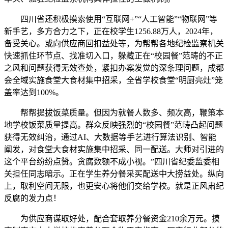
四川省还积极摸索使用“互联网+”“人工智能”“物联网”等
新手艺，多方合力之下，正在校学生1256.88万人，2024年，
备受关心。或向供应商回扣益处等，为帮帮各地纪检监察机关
快速抓住环节点、找准切入口，躲藏正在“校园餐”范畴的不正
之风和问题获得无效查处，紧扣办案发觉的深条理问题，成都
会全域实施食堂大食材集中招采，全省学校食堂“明厨亮灶”笼
盖率达到100%。
帮帮提拔饭菜质量。但因为就餐人数多、频次高，鞭策本
地学校饭菜质量提高。群众反映强烈的“校园餐”范畴凸起问题
获得无效纠治，通过AI、大数据等手艺进行算法识别、智能
阐发，对食堂大食材实施集中招采、同一配送。大师对引进的
这个平台纷纷点赞。贪腐数额不成小视。”四川省纪委监委相
关担任同志暗示。正在学生养分餐采买配送中大捞益处。纵向
上，取利空间无限，也更安心将他们交给学校。就是正风肃纪
反腐的发力点！
为供应商谋取好处，配合套取养分餐资金210余万元。摸