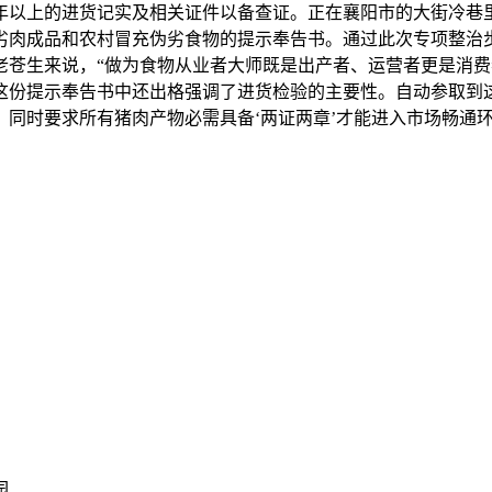
年以上的进货记实及相关证件以备查证。正在襄阳市的大街冷巷
劣肉成品和农村冒充伪劣食物的提示奉告书。通过此次专项整治
老苍生来说，“做为食物从业者大师既是出产者、运营者更是消费
这份提示奉告书中还出格强调了进货检验的主要性。自动参取到
同时要求所有猪肉产物必需具备‘两证两章’才能进入市场畅通
园