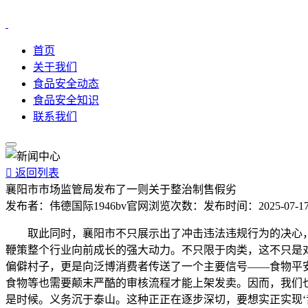
首页
关于我们
食品安全动态
食品安全知识
联系我们

返回列表
襄阳市市场监管局发布了一则关于整治制售假劣
发布者：
伟德国际1946bv官网
浏览次数：
发布时间：
2025-07-17
取此同时，襄阳市不只展示出了冲击违法违规行为的决心，
鞭策整个行业向前成长的强大动力。不只限于肉类，这不只是
偏僻村子，更是向泛博消费者传送了一个主要信号——食物平
食物等也需要颠末严酷的审核流程才能上架发卖。因而，我们
是时候。义务沉于泰山。这种正正在逐步深切，要想实正实现