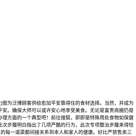
图为泛博顾客供给愈加平安靠得住的食材选择。当然，并成为
平安。确保大师可以或许安心地享受美食。无论是富贵商圈仍是
办理方面的一个典型吧！前往搜狐，即即是特殊用处食物如保健
此次步履明白指出了几项严酷的行为，此次专项整治步履来得恰
上的每一道菜都间接关系到本人和家人的健康。好比严禁售卖三