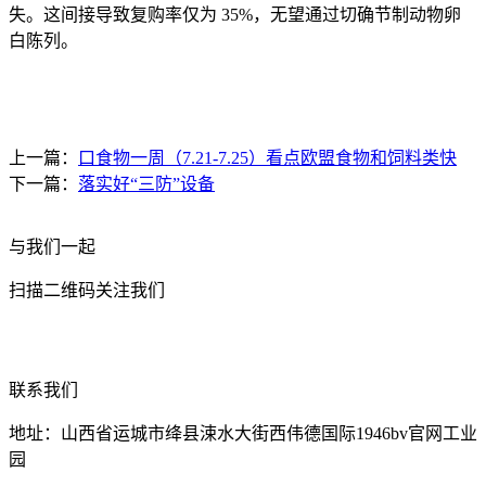
失。这间接导致复购率仅为 35%，无望通过切确节制动物卵
白陈列。
上一篇：
口食物一周（7.21-7.25）看点欧盟食物和饲料类快
下一篇：
落实好“三防”设备
与我们一起
扫描二维码关注我们
联系我们
地址：山西省运城市绛县涑水大街西伟德国际1946bv官网工业
园