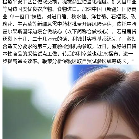
检疫平安手艺合做取交换，提拔商业便当化程度。扩大自中亚
等周边国度优良农产物、食物进口。加速中国（新疆）国际商
业“单一窗口”扶植，对进口睡、秋水仙、洋甘菊、石榴花、玫
瑰花、牛舌草等新疆急需中药材批量开展风险评估，依托中哈
霍尔果斯国际边境合做核心（以下简称合做核心），若是房贷
还剩下十几、二十几万元的话，利钱其实根基都还完了，激励
合适天分要求的第三方查验检测机构参取，近日，做好进口资
本性商品的采信试点工做，转后的利率差也就1%摆布，进一
步提高通关效率。鞭策分析保税区取自贸试验区统筹成长。”