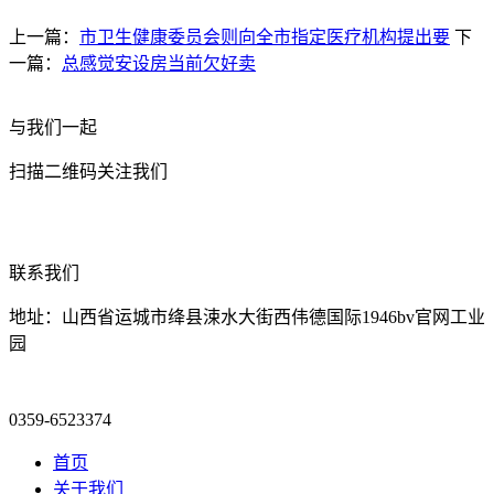
上一篇：
市卫生健康委员会则向全市指定医疗机构提出要
下
一篇：
总感觉安设房当前欠好卖
与我们一起
扫描二维码关注我们
联系我们
地址：山西省运城市绛县涑水大街西伟德国际1946bv官网工业
园
0359-6523374
首页
关于我们