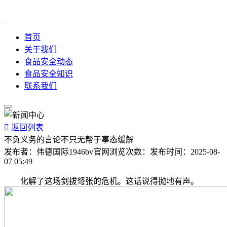
首页
关于我们
食品安全动态
食品安全知识
联系我们

返回列表
不负义务的言论不只无帮于事态缓解
发布者：
伟德国际1946bv官网
浏览次数：
发布时间：
2025-08-
07 05:49
化解了这场剑拔弩张的危机。这话说得抛地有声。