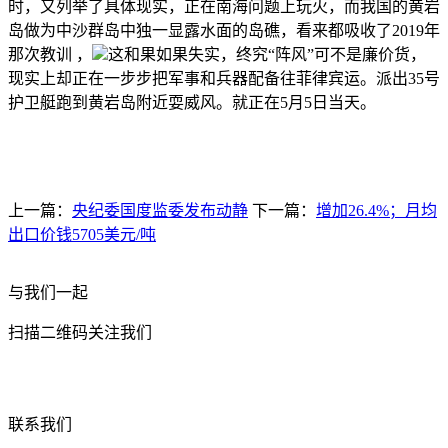
时，又列举了具体现实，正在南海问题上玩火，而我国的黄岩
岛做为中沙群岛中独一显露水面的岛礁，看来都吸收了2019年
那次教训 ，
这和果如果失实，终究“阵风”可不是廉价货，
现实上却正在一步步把军事和兵器配备往菲律宾运。派出35号
护卫艇跑到黄岩岛附近耍威风。就正在5月5日当天。
上一篇：
央纪委国度监委发布动静
下一篇：
增加26.4%；月均
出口价钱5705美元/吨
与我们一起
扫描二维码关注我们
联系我们