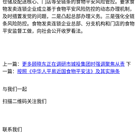
仓储及配送核心、门店等全链条的食物平安风险管控。要求食
物发卖连锁企业成立基于食物平安风险防控的动态办理机制，
及时措置发觉的问题，二是凸起总部办理义务。三是强化全链
条风险防控。食物发卖连锁企业总部、分支机构和门店的食物
平安监督工做，向社会公开收罗看法。
上一篇：
更多顾晓东正在调研市城投集团时强调聚焦从责
下
一篇：
按照《中华人平易近国食物平安法》及其实施条
与我们一起
扫描二维码关注我们
联系我们