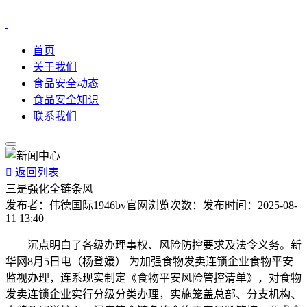
首页
关于我们
食品安全动态
食品安全知识
联系我们

返回列表
三是强化全链条风
发布者：
伟德国际1946bv官网
浏览次数：
发布时间：
2025-08-
11 13:40
沉点明白了各级办理事权、风险防控要求及法令义务。新
华网8月5日电（杨登媛） 为加强食物发卖连锁企业食物平安
监视办理，连系现实制定《食物平安风险管控清单》，对食物
发卖连锁企业实行分级分类办理，实施笼盖总部、分支机构、