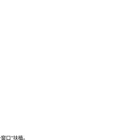
窗口”扶植。