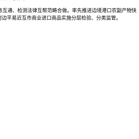
互通、检测法律互帮范畴合做。率先推进边境港口农副产物快
对边平易近互市商业进口商品实施分层检验、分类监管。