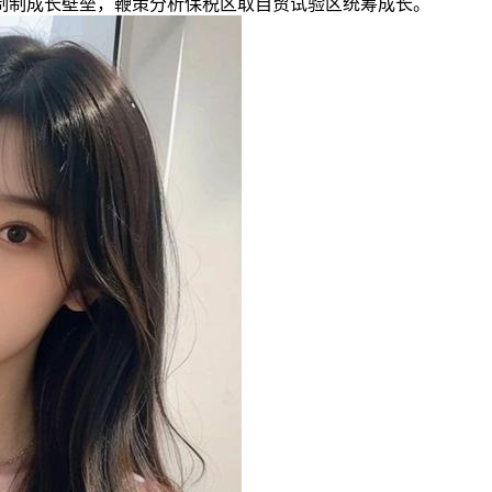
制制成长壁垒，鞭策分析保税区取自贸试验区统筹成长。