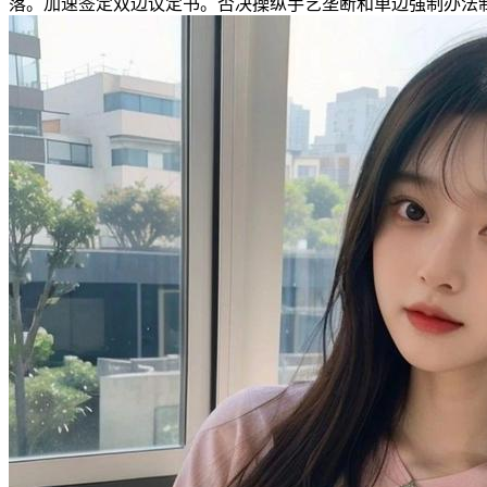
落。加速签定双边议定书。否决操纵手艺垄断和单边强制办法