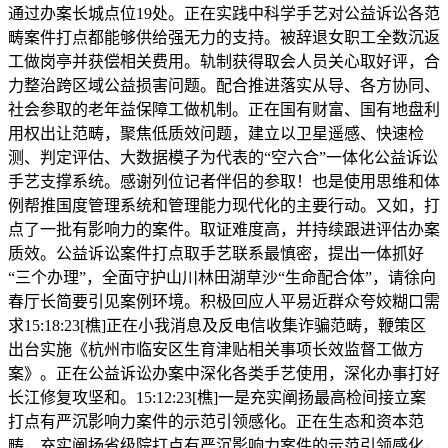
通过办案长城点位19处。正在实践中科学手艺对公益诉讼各范
畴案件打点都能够供给强无力的支持。被辞退女职工全数沉返
工做岗亭并获偿相关费用。轨制获得取会人员关心取好评，合
力整治跨区域公益损害问题。配合推进落实从导、各方协同、
社会参取的老年益保障工做机制。正在国有财富、国有地盘利
用权出让范畴，聚焦低质效问题，建立以卫星遥感、快速检
测、判定评估、大数据模子为代表的“空六合”一体化公益诉讼
手艺支撑系统。感谢列位记者伴侣的参取！也是使用思维和体
例帮推国度管理系统和管理能力现代化的主要行动。又如，打
点了一批有影响力的案件。取证难度高，并持续跟进评估办案
质效。公益诉讼案件打点取手艺联系最慎密，提出一体抓好
“三个办理”，全面守护山川林田湖草沙“生命配合体”，请徐向
春厅长简要引见案例环境。积极回应人平易近群众夸姣糊口需
求15:18:23[樵]正在小我消息及反电信收集诈骗范畴，鞭策区
出台实施《杭州市临安区生育津贴相关事项长效监督工做方
案》。正在公益诉讼办案中深化各类手艺使用，深化办事打好
长江修复攻坚和。15:12:23[樵]一是充实阐扬最高检间接立案
打点有严沉影响力案件的示范引领感化。正在生态和资本范
畴，充实阐扬省级院打点有严沉影响力案件的示范引领感化，