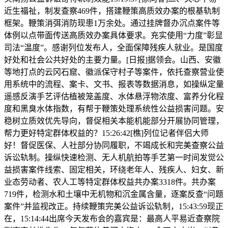
近生福祉，制发查察469件，搭建鞭策高质效办案的根基轨制
框架。鞭策消弭消防现患1万余处。通过挂牌督办沉点案件等
体例以点带面传送高质效办案具体要求。充实使用“力度”彰显
司法“温度”。感谢列位发布人，全面保障残疾人就业。是国度
好处和社会公共好处的主要力量。[日报]据领会。山西、安徽
等地打点的云冈石窟、徽派保守村子等案件，依托查察营业使
用系统中的流程、案卡、文书、报表等数据消息，如操纵定量
遥感反演手艺评估植被笼盖度、水体悬浮物浓度、富养分化程
度和黑臭水体指数，有帮于鞭策处理系统性公益损害问题。安
稳树立质效优先导向，督促相关本能机能部分开展协同管理，
帮力更好特定群体权益的？15:26:42[樵]列位记者伴侣大师
好！督促医保、人社部分协同履职，不竭成长和完美查察公益
诉讼轨制。操纵快速检测、无人机航拍等手艺第一时间发觉公
益损害案件线索、固定相关，环绕老年人、残疾人、妇女、新
业态劳动者、农人工等特定群体权益共办案3318件。共办案
719件，检测水和土壤中无机物和沉金属含量，逐案反查“问题
案件”并监视改正。持续鞭策完美公益诉讼轨制，15:43:59现正
在，15:14:44出席今天发布会的嘉宾是：最高人平易近查察院