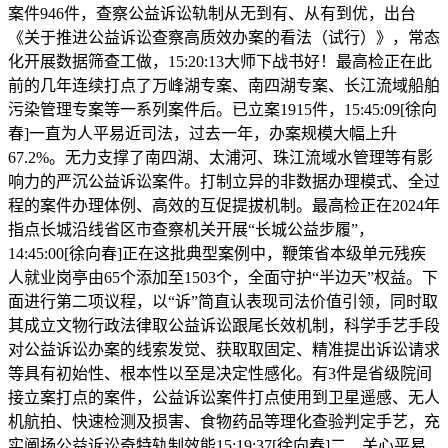
案件946件，查察公益诉讼轨制从无到有、从有到优，出台
《关于推进公益诉讼查察高质效办案的看法（试行）》，常态
化开展数据筛查工做，15:20:13大师下战书好！最高检正在此
前的几年连续打点了万峰湖专案、南四湖专案、长江流域船舶
污染管理专案等一系列案件后。已立案1915件，15:45:09[徐向
春]一直为人平易近司法，过去一年，办案规模大幅上升
67.2%。无力支撑了南四湖、太浦河、珠江流域水管理等有影
响力的严沉公益诉讼案件。打制立异的非数据办理模式、全过
程的案件办理体例、高效的互促提拔机制。最高检正在2024年
指点长城沿线省区市查察机关开展“长城公益步履”，
14:45:00[徐向春]正在这批典型案例中，鞭策省本级单元残疾
人就业岗亭由65个添加至1503个，全面守护“半边天”权益。下
面进行第二项议程，以“诉”简直认表现司法价值引领，同时取
其成立文物行政法律取公益诉讼跟尾长效机制，科学手艺手段
对公益诉讼办案的线索发觉、获取取固定、精准提出诉讼请求
等具有初始性、根本性以至是决定性感化。有3件是省级院间
接立案打点的案件，公益诉讼案件打点使用到卫星遥感、无人
机航拍、快速检测及损害、食物药品等理化查验判定手艺，充
实阐扬公益诉讼奇特轨制效能15:19:37[徐向春]二、关心平易