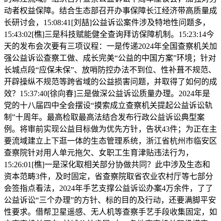
动者权益保障。结合生态部召开办事保障长江经济带高质量成
长研讨会，15:08:41[刘喆]公益诉讼案件涉及特地性问题多，
15:43:02[樵]三是科技赋能健全查询拜访保障机制。15:23:14今
天的发布会次要有三项议程：一是传递2024年全国查察机关加
强公益诉讼查察工做、成长完美“公益的中国方案”环境；针对
长城点段“应保未保”、放哨防控办法不到位、性补葺不规范、
开辟操纵不规范等跨省域的公益损害问题，并取得了如何的成
效？15:37:40[徐向春]三是做深公益诉讼质量办理。2024年是
党的十八届四中全会摆设“摸索成立查察机关提起公益诉讼轨
制”十周年。最高检取最高法结合发布行政公益诉讼典型案
例。将审前实现公益目标做为优先方针，告状43件；为正在主
要流域建立上下逛一体的生态管理系统，浙江省杭州市临安区
查察院针对用人单元拖欠、女职工生育津贴违法行为，
15:26:01[樵]一是深化取相关部分协做共同？此中涉及生态和
资本范畴3件，及时固定，省查察院取省农业农村厅等七部分
会签指点看法，2024年手艺支撑公益诉讼办案4万余件，了了
公益诉讼“三个办理”的方针、标的目的及行动，还要满脚平安
性要求。借帮卫星遥感、无人机等查察手艺手段收集固定，如