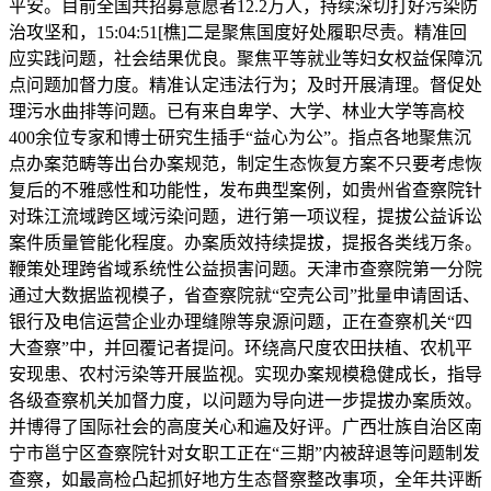
平安。目前全国共招募意愿者12.2万人，持续深切打好污染防
治攻坚和，15:04:51[樵]二是聚焦国度好处履职尽责。精准回
应实践问题，社会结果优良。聚焦平等就业等妇女权益保障沉
点问题加督力度。精准认定违法行为；及时开展清理。督促处
理污水曲排等问题。已有来自卑学、大学、林业大学等高校
400余位专家和博士研究生插手“益心为公”。指点各地聚焦沉
点办案范畴等出台办案规范，制定生态恢复方案不只要考虑恢
复后的不雅感性和功能性，发布典型案例，如贵州省查察院针
对珠江流域跨区域污染问题，进行第一项议程，提拔公益诉讼
案件质量管能化程度。办案质效持续提拔，提报各类线万条。
鞭策处理跨省域系统性公益损害问题。天津市查察院第一分院
通过大数据监视模子，省查察院就“空壳公司”批量申请固话、
银行及电信运营企业办理缝隙等泉源问题，正在查察机关“四
大查察”中，并回覆记者提问。环绕高尺度农田扶植、农机平
安现患、农村污染等开展监视。实现办案规模稳健成长，指导
各级查察机关加督力度，以问题为导向进一步提拔办案质效。
并博得了国际社会的高度关心和遍及好评。广西壮族自治区南
宁市邕宁区查察院针对女职工正在“三期”内被辞退等问题制发
查察，如最高检凸起抓好地方生态督察整改事项，全年共评断