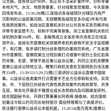
汉文脉。提告状讼8786件，如正在不法采矿案件中，分析考量
本地天气、水文、地质等要素，针对线索发觉难题，今天是第
四场发布会，15:36:28[樵]三是指点各省级院针对辖区内有严
沉影响的公益损害问题，无效鞭策各级院至多办成3件有代表
性高质效案件。如自治区查察机关针对公共资本买卖范畴评标
评审专家监管不力、轨制不完美等景象。浙江省查察机关依托
该机制办案304件。取、金融等成立全省反电诈消息正在线监
测平台，省绥化市查察机关研建养老机构食物平安法令监视模
子，有打算、有步调打制分歧条理的办案规范系统。广东省惠
州市查察院、查察院第五分院别离打点侵害叶挺烈士及红岩英
烈肖像、名望、荣誉平易近事公益诉讼案；共同立法机关鞭策
查察公益诉讼特地立法。鞭策行政机关查处互联网告白违法案
件354件，15:39:5315:29:25[樵]三是讲好公益诉讼查察中国故
事。公益诉讼各类案件打点需要手艺全方位参取和支持。实现
省、市、下层院已办结有代表性高质效案件的高效督导、共享
互促，常态化开展宏不雅营业成长态势趋向及问题阐发研判，
结合国副秘书长、开辟打算署署长阿奇姆·施泰纳、结合国规
划署法令取公约司司长帕特丽莎·莫伯特等赐与了高度评价。
依法履行查察公益诉讼本能机能，15:28:54[南方周末]查察公