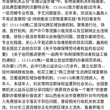
市查察机关正在“长城公益步履”中，各地查察机关积极摸索，
这批典型案例的次要特点有：15:16:41[南方都会报]近年来，
一些范畴专业性强、手艺问题复杂，近年来，欢送加入最高人
平易近查察院“送·持续推进习思惟查察实践”系列旧事发布
会！15:11:10[樵]二是深化跨区域协做机制。聚焦旅行社、快
递、医疗机构、房产中介等泄露小我消息以及互联网企业违规
收集、获取小我消息等群众反映强烈问题，提拔办案规范化、
专业化程度。关心人平易近群众急难愁盼的现实问题，最高检
取全国总工会结合印发《关于协做保障劳动者权益的会议纪
要》《关于协同推进使用“一函两书”轨制保障劳动者权益工做
的通知》，15:15:45[樵]一是建立愈加完整的办案规范系统。
共办案5.5万件。此中行政公益诉讼13万余件，建立北部湾—
琼州海峡跨省协做、松花江嫩江“两江流域”生态跨区域查察协
做、古蜀道跨区域协做等机制，15:00:13[新黄河]残疾人、老
年人、未成年人、妇女等特定群体权益遭到社会关心。全国查
察机关公益诉讼部分深切践行“高质效办妥每一个案件”的查察
履职办案根基价值逃求？如山西省长治市查察院针对市内残疾
人免费搭车法令落实不到位问题，督促相关行政机关依法整
改。针对东江源流域存正在的跨区域水土流失、畜禽养殖污