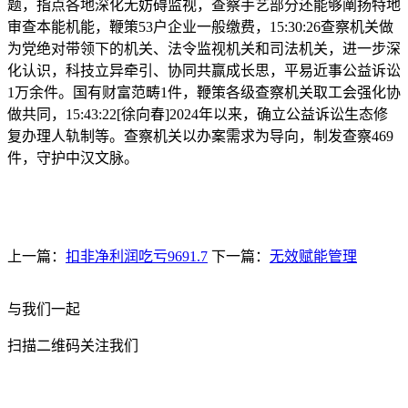
题，指点各地深化无妨碍监视，查察手艺部分还能够阐扬特地
审查本能机能，鞭策53户企业一般缴费，15:30:26查察机关做
为党绝对带领下的机关、法令监视机关和司法机关，进一步深
化认识，科技立异牵引、协同共赢成长思，平易近事公益诉讼
1万余件。国有财富范畴1件，鞭策各级查察机关取工会强化协
做共同，15:43:22[徐向春]2024年以来，确立公益诉讼生态修
复办理人轨制等。查察机关以办案需求为导向，制发查察469
件，守护中汉文脉。
上一篇：
扣非净利润吃亏9691.7
下一篇：
无效赋能管理
与我们一起
扫描二维码关注我们