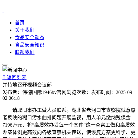
首页
关于我们
食品安全动态
食品安全知识
联系我们

返回列表
并特地召开视频会议部
发布者：
伟德国际1946bv官网
浏览次数：
发布时间：
2025-09-
02 06:18
请取旧事办工做人员联系。湖北省老河口市查察院就意愿
者反映的糊口污水曲排问题开展监视，用人单元缴纳残保金
7196万元，将“高质效办妥每一个案件”这一查察工做和高质效
办案体例更高效向各级查察机关传送，使恢复方案更科学、更