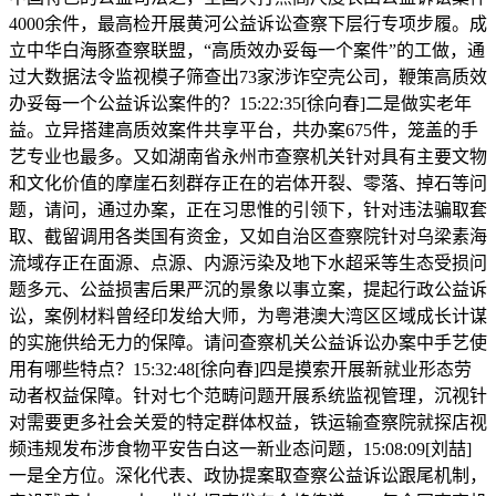
4000余件，最高检开展黄河公益诉讼查察下层行专项步履。成
立中华白海豚查察联盟，“高质效办妥每一个案件”的工做，通
过大数据法令监视模子筛查出73家涉诈空壳公司，鞭策高质效
办妥每一个公益诉讼案件的？15:22:35[徐向春]二是做实老年
益。立异搭建高质效案件共享平台，共办案675件，笼盖的手
艺专业也最多。又如湖南省永州市查察机关针对具有主要文物
和文化价值的摩崖石刻群存正在的岩体开裂、零落、掉石等问
题，请问，通过办案，正在习思惟的引领下，针对违法骗取套
取、截留调用各类国有资金，又如自治区查察院针对乌梁素海
流域存正在面源、点源、内源污染及地下水超采等生态受损问
题多元、公益损害后果严沉的景象以事立案，提起行政公益诉
讼，案例材料曾经印发给大师，为粤港澳大湾区区域成长计谋
的实施供给无力的保障。请问查察机关公益诉讼办案中手艺使
用有哪些特点？15:32:48[徐向春]四是摸索开展新就业形态劳
动者权益保障。针对七个范畴问题开展系统监视管理，沉视针
对需要更多社会关爱的特定群体权益，铁运输查察院就探店视
频违规发布涉食物平安告白这一新业态问题，15:08:09[刘喆]
一是全方位。深化代表、政协提案取查察公益诉讼跟尾机制，