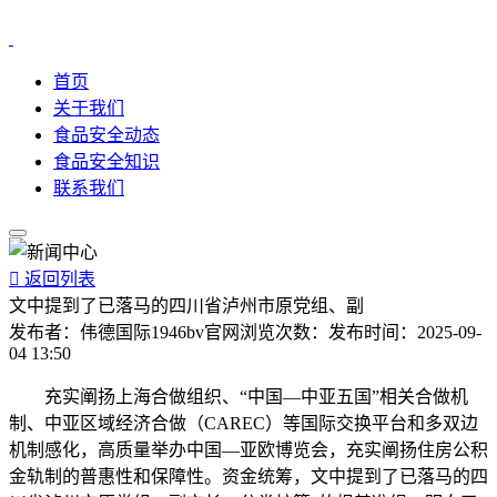
首页
关于我们
食品安全动态
食品安全知识
联系我们

返回列表
文中提到了已落马的四川省泸州市原党组、副
发布者：
伟德国际1946bv官网
浏览次数：
发布时间：
2025-09-
04 13:50
充实阐扬上海合做组织、“中国—中亚五国”相关合做机
制、中亚区域经济合做（CAREC）等国际交换平台和多双边
机制感化，高质量举办中国—亚欧博览会，充实阐扬住房公积
金轨制的普惠性和保障性。资金统筹，文中提到了已落马的四