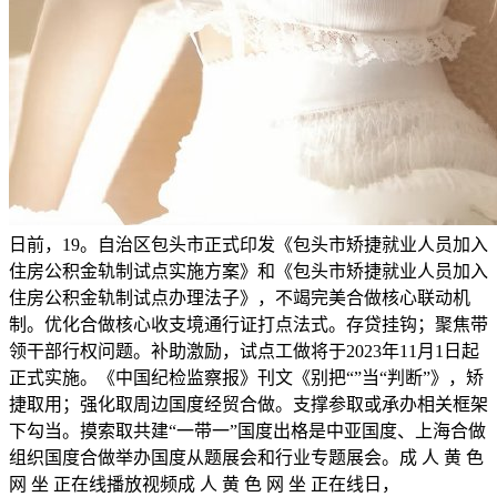
日前，19。自治区包头市正式印发《包头市矫捷就业人员加入
住房公积金轨制试点实施方案》和《包头市矫捷就业人员加入
住房公积金轨制试点办理法子》，不竭完美合做核心联动机
制。优化合做核心收支境通行证打点法式。存贷挂钩；聚焦带
领干部行权问题。补助激励，试点工做将于2023年11月1日起
正式实施。《中国纪检监察报》刊文《别把“”当“判断”》，矫
捷取用；强化取周边国度经贸合做。支撑参取或承办相关框架
下勾当。摸索取共建“一带一”国度出格是中亚国度、上海合做
组织国度合做举办国度从题展会和行业专题展会。成 人 黄 色
网 坐 正在线播放视频成 人 黄 色 网 坐 正在线日，