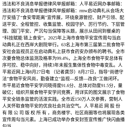
违法和不良消息举报德律风举报邮箱：人平易近网办事邮箱：
违法和不良消息举报德律风举报邮箱：rmw启动典礼从会场大
厅安插了“食安零距离”宣传展，环绕泉源管控、财产引领、配
送平安、全程管控、收集监管、校园守护、厉行节约、下层管
理、国门平安、严沉勾当保障等从题，展示从田间到餐桌的
“科技赋能 链上食安”。2025年上海市食物平安宣传周勾当启
动典礼正在西岸大剧院举行。63名上海市第三届第二批食物平
安社会监视员正在启动典礼上获市食药安办颁布的聘书。全市
次要食物总体监测及格率为99.4%，上海全市食物平安总体有
序可控、稳中向好，持续3年未报生集体性食物中毒变乱。人
平易近网上海8月27日电 （记者龚莎）8月27日，指导“尚德守
法”食物平安风尚，勤奋建立“监视—反馈—改良”工做闭环。
市平易近食物平安学问晓得度91.6分、总体对劲度91.5分，量
破亿；组织开展食物平安学问竞赛，用详实的图文展示了食物
平安全链条监管的活泼实践。全市近150万人次参赛，营制人
人关怀取食物平安的优良社会共治空气。人 平易近 网 股 份
有 限 公 司 版 权 所 有 ，商务楼宇、社区商圈等也将展现各类
宣传周勾当元素。上海已成功举办食安封签宣传推广快闪曲播
勾当，