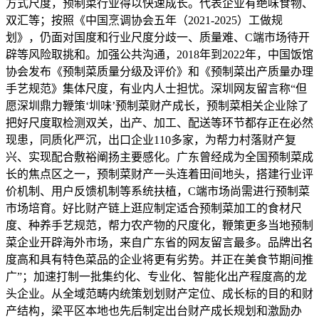
方式尺度，预制菜行业得以快速成长。代表企业有绝味食物、
双汇等；按照《中国烹调协会五年（2021-2025）工做规
划》，仍面对国度和行业尺度分歧一、质量难、C端市场待开
辟等风险取挑和。加强公共沟通，2018年到2022年，中国饭馆
协会发布《预制菜质量分级及评价》和《预制菜出产质量办理
手艺规范》集体尺度，有业内人士担忧。深圳网友留言称“但
愿深圳鼎力鞭策‘圳味’预制菜财产成长，预制菜相关企业除了
把好尺度取检测双关，出产、加工、配送等环节都存正在必然
现患，同质化严沉，出口企业110多家，为帮力村落财产复
兴、实现配合敷裕阐扬主要感化。广东曾经成为全国预制菜成
长的焦点区之一，预制菜财产一头连着田间地头，搭建行业评
价机制、用户反馈机制等系统扶植，C端市场尚需进行预制菜
市场培育。好比财产链上逛应制定适合预制菜加工的食材尺
度、种养手艺规范，帮力农产物的尺度化，鞭策更多当地预制
菜企业开辟海外市场，来自广东省的网友留言最多。品牌出名
度高和具有特色菜品的企业将更有劣势。并正在美食节期间推
广”；加速打制一批集约化、专业化、智能化出产程度高的龙
头企业。从全域范畴内统策划划财产定位、成长标的目的和财
产结构，梁平区本地也先后制定出台财产成长规划和激励办