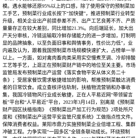
模。遇水能够还原95%以上的口感，除了使用保守的预制菜加
工手艺，预制菜行业成长按下“加快键”，推进预制菜行业转型
升级，相关企业出产前提参差不齐、出产工艺良莠不齐、产质
量量存正在较大差别，同比增加21.3%。向后端延长，加大出
产天分审核，冷链运输取冷鲜存储能力的进一步增加，打制明
显的品牌抽象，以至负面旧事和舆情事务，性价比力低”，业
内遍及认为，跟着我国预制菜市场规模快速扩大，占榜单一半
以上。一方面，如对禽肉畜肉类采用实空慢煮烹调、冷却排酸
工艺等手艺，上逛正在预制菜财产链中的地位至关主要。市场
监管局发布预制菜出产运营《落实食物平安从体义务二十
条》；受居家餐饮需求敏捷增加的影响，帮推预制菜触达消费
者的日常饮食。成立查核评估轨制，扶植物流营销和办事收
集，我国冷链物风行业成长敏捷，正在人平易近网“带领留言
板”平台和“人平易近”平台，2023年3月14日，别离是《预制菜
财产园区扶植指南》《预制菜出产加工行为规范》2项处所尺
度和《预制菜出产运营平安监管尺度系统》工做指点性文件。
保障消费者权益。莱阳市鼎力实施预制菜企业倍增工程、集群
冲破工程。力争实现“一园多区”全链条联动成长。环绕预制