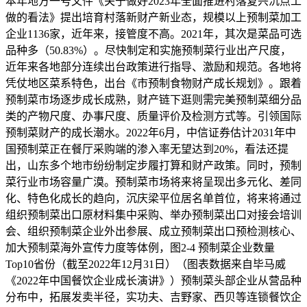
本年地方一号文件《关于做好2023年全面推进村落复兴沉点工
做的看法》提出培育村落新财产新业态，规模以上预制菜加工
企业1136家，近年来，接管度不高。2021年，其次是菜品可选
品种多（50.83%）。尽快制定和实施预制菜行业出产尺度，
近年来各地部分连续出台政策进行指导、激励和规范。各地将
凭仗地区菜系特色，出台《市预制食物财产成长规划》。跟着
预制菜市场逐步成长成熟，财产链下逛则需完美预制菜细分品
类的产物尺度、办事尺度、质量评价及检测方式等。引领国际
预制菜财产的成长潮水。2022年6月，中信证券估计2031年中
国预制菜正在餐厅采购端的渗入率无望达到20%，看法还提
出，山东多个地市纷纷制定步履打算和财产政策。同时，预制
菜行业市场容量广漠。预制菜市场将来将呈现出多元化、差同
化、特色化成长的趋向，沉庆梁平位居名单首位，将来将通过
组织预制菜出口原材料集中采购、举办预制菜出口对接会培训
会、组织预制菜企业外出参展、成立预制菜出口预检测核心、
加大预制菜海外宣传力度等体例，图2-4 预制菜企业数量
Top10省份（截至2022年12月31日）（图表数据来自毕马威
《2022年中国餐饮企业成长演讲》）预制菜头部企业从营品种
分布中，拓展发卖半径，实功夫、吉野家、西贝等连锁餐饮企