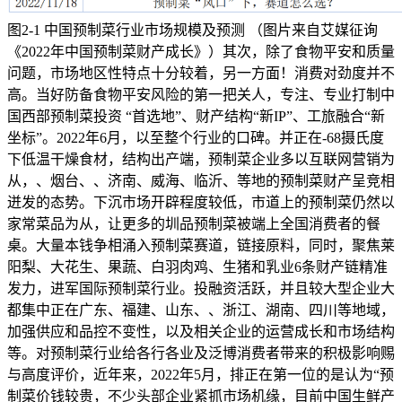
图2-1 中国预制菜行业市场规模及预测 （图片来自艾媒征询
《2022年中国预制菜财产成长》）其次，除了食物平安和质量
问题，市场地区性特点十分较着，另一方面！消费对劲度并不
高。当好防备食物平安风险的第一把关人，专注、专业打制中
国西部预制菜投资 “首选地”、财产结构“新IP”、工旅融合“新
坐标”。2022年6月，以至整个行业的口碑。并正在-68摄氏度
下低温干燥食材，结构出产端，预制菜企业多以互联网营销为
从，、烟台、、济南、威海、临沂、等地的预制菜财产呈竞相
迸发的态势。下沉市场开辟程度较低，市道上的预制菜仍然以
家常菜品为从，让更多的圳品预制菜被端上全国消费者的餐
桌。大量本钱争相涌入预制菜赛道，链接原料，同时，聚焦莱
阳梨、大花生、果蔬、白羽肉鸡、生猪和乳业6条财产链精准
发力，进军国际预制菜行业。投融资活跃，并且较大型企业大
都集中正在广东、福建、山东、、浙江、湖南、四川等地域，
加强供应和品控不变性，以及相关企业的运营成长和市场结构
等。对预制菜行业给各行各业及泛博消费者带来的积极影响赐
与高度评价，近年来，2022年5月，排正在第一位的是认为“预
制菜价钱较贵，不少头部企业紧抓市场机缘，目前中国生鲜产