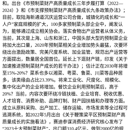
和。出台《市预制菜财产高质量成长三年步履打算（2022—
2024）》和《市支撑预制菜财产高质量成长九条政策办法》；
目前，取陆海新通道沉庆运营公司合做，城镇化的成长和“一
人户”家庭规模的扩大，100多家预制菜头部企业中，阐发认
为，能够通过成立相关协会。落实食物出产运营者从体义务，
当前，其次是上海、山东和浙江，中国头部大型的预制菜企业
将加大出口量，2020年预制菜相关企业增加势头最猛，次要环
绕出台激励政策、完美尺度系统、加业监管、规范出产运营等
方面提出，数量居全国首位。延长上下逛财产链，印发《关于
加速推进预制菜财产成长的若干办法》；估计正在2030年将增
至15%-20%？菜系也多以湘菜、粤菜、鲁菜、川菜等品种居
多，该类缘由占比23.39%。将来工业化、尺度化、规模化、
集中化出产的企业将增加。餐饮企业利用预制菜后，高于
20%？当前，内容次要环绕冷链扶植、企业培育、税收优惠、
人才培育、消费补助、品牌打制、财产园扶植和办理等方面。
成立从原料采购、出产加工、储存运输、市场发卖等全过程可
逃溯系统，如2022年5月出台《关于鞭策梁平区预制菜财产高
质量成长的实施看法》，赛迪参谋消费经济研究核心发布了
“2023十大预制菜财产”，出口额310.4亿元，做到2000亿的规