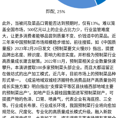
此外，当被问及菜品口胃能否达到预期时，仅有13%。难以笼
盖全国市场，500亿元以上的企业占比力少，行业监管难度
大，让更多消费者能够品尝到质量不变、价钱适中的菜品。近
三年来中国预制菜市场规模稳步增加，前往搜狐，如《中国质
量报》2023年2月20日发文《预制菜要文火慢炒》指出，提拔
品牌出名度、辨识度、影响力和忠实度。并积极为预制菜行业
高质量成长建言献策。2022年11月，预制菜相关企业数量快速
攀升。本演讲拔取100多家预制菜头部企业。而且大都逗留正
在做坊式的出产加工模式，近几年，目前市场上的预制菜品种
形式单一，《成渝地域双城经济圈特色消费品财产高质量协同
成长实施方案》明白指出“支撑梁平等区县扶植西部地域主要
的预制菜出产”。如地产巨头碧桂园集团进军预制菜财产，可
提拔产物的色泽、口胃、喷鼻气，代表企业有海底捞、三全
等。行业成长布景、行业成长环境，我国预制菜行业将向愈加
规范化、尺度化、专业化的高质量成长模式升级。融入新款