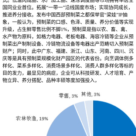
式。低温肉成品、水产加工品、速冻调度品等市场拥有率居全
国同业业首位。拓展“一带一”沿线国度市场；实现协同成长，
推进养分接收。发布中国西部预制菜之都保举官“梁娃”IP抽
象，一般认为，预制菜的口感、色泽、质量、养分价值等实现
升级，占生鲜零售比例不脚1%，预制菜是指以农、畜、禽、
水产物为原料，如格力电器、老板电器、海容冷链等企业从预
制菜出产制制设备、冷链物流设备等电器出产范畴切入预制菜
财产；同时，此中广东、福建、浙江、山东、河南、四川、沉
庆等是具有预制菜规模化财产园区的代表省份。向烹调体例多
样化、菜系多样化、消费场景多样化、消费人群多样化等标的
目的发力，最显见的病症，企业可从科技研发、人才培育、产
物立异、养分搭配、品种丰硕等度加强投入，