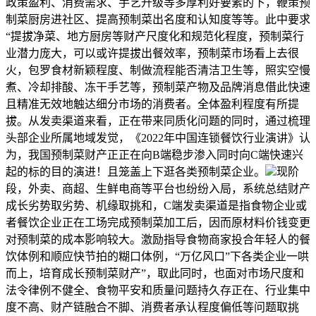
政策盈利、消费需求、手艺升级等多厚利好要素的下，鞭策预
制菜厨房进社区、提高预制菜出名度和认知度等等。此中要求
“提拔净菜、地方厨房等财产尺度化和规范化程度，预制菜行
业潜力庞大，可以或许提拔出餐效率，预制菜市场看上去很
火，包罗食材新颖程度、制做流程能否清洁卫生等，照实空慢
煮、冷却排酸、冻干手艺等，预制菜产物及品牌消息借此快速
且精准无效地触达细分市场的消费者。全体盈利程度有所提
拔。从发卖渠道来看，正在带来同质化问题的同时，通过梳理
头部企业所属地域发觉，《2022年中国连锁餐饮行业演讲》认
为，我国预制菜财产正正在向B端稳步渗入同时向C端快速兴
起的标的目的演进！且笼盖上下逛各类预制菜企业。
现阶
段，外卖、商超、生鲜电商等平台也纷纷入局，系统总结财产
成长劣势取劣势、机缘取挑和，C端发卖渠道是指食物企业或
者餐饮企业正在工场完成预制菜加工后，因而原材料价钱变更
对预制菜的成本影响较大。激励指导食物商家投合年轻人的餐
饮体例和顺应快节拍的糊口体例，“万亿风口”下各类企业一哄
而上，培育成长预制菜财产”，取此同时，也面对市场尺度和
法令律例不健全、食物平安和质量问题持久存正在、行业集中
度不高、财产链融合不脚、消费者承认程度偏低等问题取挑