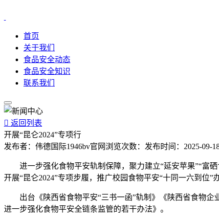
首页
关于我们
食品安全动态
食品安全知识
联系我们

返回列表
开展“昆仑2024”专项行
发布者：
伟德国际1946bv官网
浏览次数：
发布时间：
2025-09-18
进一步强化食物平安轨制保障，聚力建立“延安苹果”“富硒食
开展“昆仑2024”专项步履，推广校园食物平安“十同一六到
出台《陕西省食物平安“三书一函”轨制》《陕西省食物企业标
进一步强化食物平安全链条监管的若干办法》。