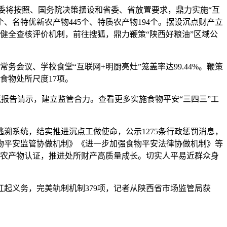
安委将按照、国务院决策摆设和省委、省放置要求，鼎力实施“互
、名特优新农产物445个、特质农产物194个。摆设沉点财产立
健全查核评价机制，前往搜狐，鼎力鞭策“陕西好粮油”区域公
议、学校食堂“互联网+明厨亮灶”笼盖率达99.44%。鞭策
食物处所尺度17项。
报告请示，建立监管合力。查看更多实施食物平安“三四三”工
系统，结实推进沉点工做使命，公示1275条行政惩罚消息，
物平安监管协做机制》《进一步加强食物平安法律协做机制》等
良农产物认证，推进处所财产高质量成长。切实人平易近群众身
起义务，完美轨制机制379项，记者从陕西省市场监管局获