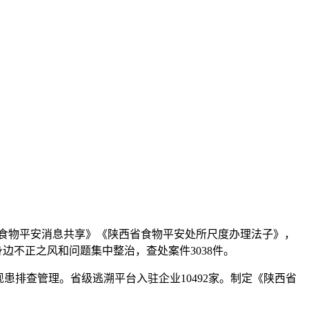
省食物平安消息共享》《陕西省食物平安处所尺度办理法子》，
边不正之风和问题集中整治，查处案件3038件。
患排查管理。省级逃溯平台入驻企业10492家。制定《陕西省