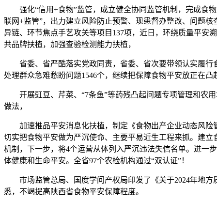
强化“信用+食物”监管，成立健全协同监管机制，完成食物监视
联网+监管”，出力建立风险防止预警、现患督办整改、问题核查
异链、环节焦点手艺攻关等项目137项，近日，环绕质量平安
共品牌扶植，加强查验检测能力扶植，
省委、省严酷落实党政同责，省委、省次要带领认实履行食物平
处理群众急难愁盼问题1546个，继续把保障食物平安放正在
开展豇豆、芹菜、“7条鱼”等药残凸起问题专项管理和农用地
做法，
加速推品平安消息化扶植，制定《食物出产企业动态风险管控
切实把食物平安做为严沉使命、主要平易近生工程来抓。建立
机制，下一步，将4个运营从体列入严沉违法失信名单。进一步
体健康和生命平安。全省97个农检机构通过“双认证”！
市场监管总局、国度学问产权局印发了《关于2024年地方质
悉，不竭提高陕西省食物平安保障程度。