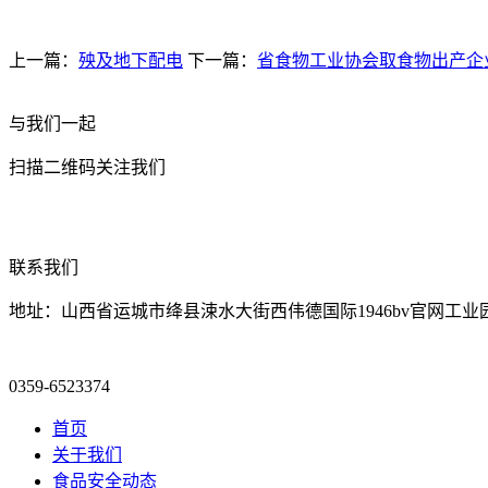
上一篇：
殃及地下配电
下一篇：
省食物工业协会取食物出产企
与我们一起
扫描二维码关注我们
联系我们
地址：山西省运城市绛县涑水大街西伟德国际1946bv官网工业
0359-6523374
首页
关于我们
食品安全动态