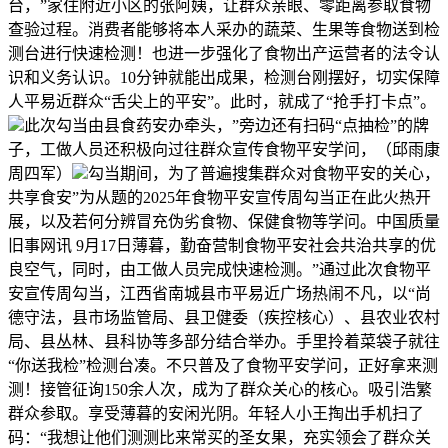
台，”家住附近小区的张阿姨，让群众亲眼、零距离参取食物
查验过程。消费者能够将本人采办的蔬菜、生果等食物送到检
测台进行快速检测！也进一步强化了食物出产运营者的法令认
识和义务认识。10分钟就能出成果，检测台刚摆好，切实保障
人平易近群众“舌尖上的平安”。此时，就成了“抢手打卡点”。
此次勾当由县食药安办牵头，”旁边还有扫码“点抽检”的牌
子，工做人员还积极向过往群众宣传食物平安学问，（邱雨康
周四军）
勾当期间，为了普遍搜集群众对食物平安的关心，
共享食安”为从题的2025年食物平安宣传周勾当正在此火热开
展，以及若何分辨冒充伪劣食物、保健食物等学问。中国质量
旧事网讯 9月17日薄暮，勤奋营制食物平安社会共治共享的优
良空气，同时，由工做人员完成快速检测。”通过此次食物平
安宣传周勾当，江西省南城县市平易近广场热闹不凡，以“尚
德守法，县市场监管局、县卫健委（疾控核心）、县农业农村
局、县丛林、县科协等多部分结合举办。手里拎着菜袋子就往
“你送我检”检测台凑。不只普及了食物平安学问，正好拿来测
测！接管征询150余人次，成为了群众关心的核心。吸引浩繁
群众参取。享受薄暮的安闲光阴。年轻人小王掏出手机扫了
码：“我想让他们测测比来常买的圣女果，充实领会了群众关