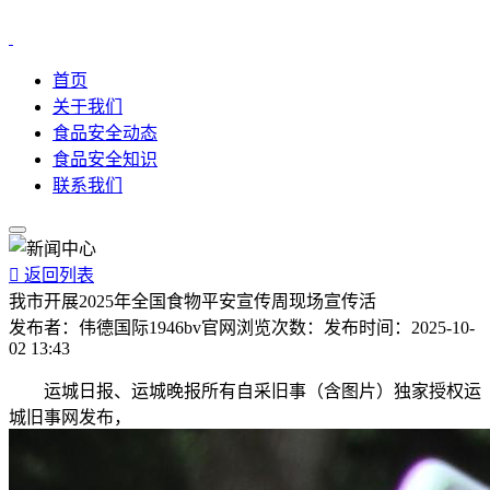
首页
关于我们
食品安全动态
食品安全知识
联系我们

返回列表
我市开展2025年全国食物平安宣传周现场宣传活
发布者：
伟德国际1946bv官网
浏览次数：
发布时间：
2025-10-
02 13:43
运城日报、运城晚报所有自采旧事（含图片）独家授权运
城旧事网发布，