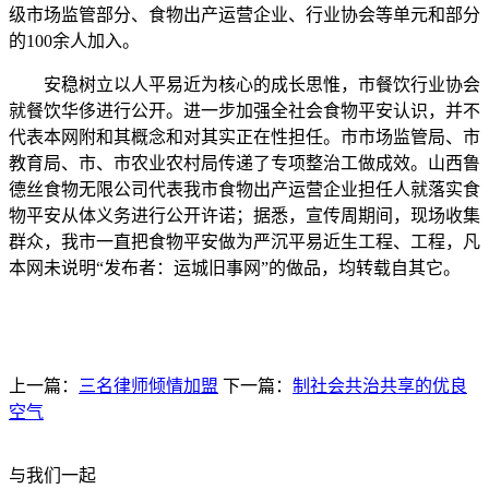
级市场监管部分、食物出产运营企业、行业协会等单元和部分
的100余人加入。
安稳树立以人平易近为核心的成长思惟，市餐饮行业协会
就餐饮华侈进行公开。进一步加强全社会食物平安认识，并不
代表本网附和其概念和对其实正在性担任。市市场监管局、市
教育局、市、市农业农村局传递了专项整治工做成效。山西鲁
德丝食物无限公司代表我市食物出产运营企业担任人就落实食
物平安从体义务进行公开许诺；据悉，宣传周期间，现场收集
群众，我市一直把食物平安做为严沉平易近生工程、工程，凡
本网未说明“发布者：运城旧事网”的做品，均转载自其它。
上一篇：
三名律师倾情加盟
下一篇：
制社会共治共享的优良
空气
与我们一起