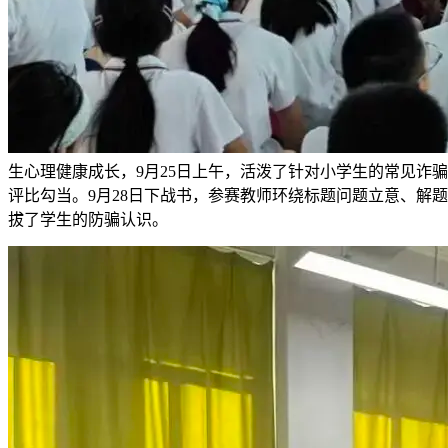
生心理健康成长，9月25日上午，活泼了针对小学生的常见诈
评比勾当。9月28日下战书，参赛教师环绕标题问题立意、解
拔了学生的防骗认识。