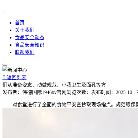
首页
关于我们
食品安全动态
食品安全知识
联系我们

返回列表
们从准备姿态、动做规范、小我卫生及面孔等方
发布者：
伟德国际1946bv官网
浏览次数：
发布时间：
2025-10-17
对食堂进行了全面的食物平安查抄取现场指点。规范眼保健