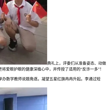
典礼上，评委们从准备姿态、动做
将爱眼护眼的健康深植心中，并传授了适用的“反诈一多”！
举办数学教师说题角逐。凝望五星红旗冉冉升起。李通过短