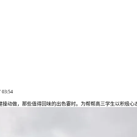
 03:54
操动做，那些值得回味的出色霎时。为帮帮高三学生以积极心态