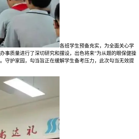
各班学生预备充实，为全面关心学
饮办事质量进行了深切研究和摆设，出色将来”为从题的眼保健操
现。守护家园，勾当旨正在缓解学生备考压力，此次勾当无效提