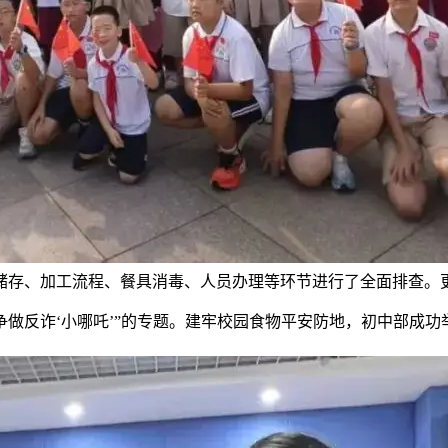
储存、加工流程、餐具消毒、人员办理等环节进行了全面排查。更
反诈‘小哪吒’”的专题。建牢校园食物平安防地，初中部成功