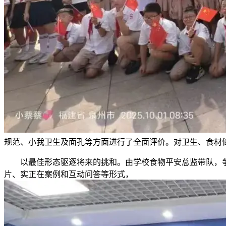
规范、小我卫生及面孔等方面进行了全面评价。对卫生、食材
以最佳形态驱逐将来的挑和。由学校食物平安总监带队，争做
片、实正在案例和互动问答等形式，