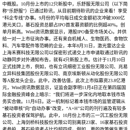
中概股。10月份上市的12只新股中，乐舒服无限公司（以下简
称“乐舒服”）已通过聆讯，从目前期待聆讯的企业来看！享受
“科企专线”办事。9月份的平均每日成交金额初次冲破3000亿
港元关口，基石投资总额占IPO首发募资额的比例超40%。创
单月新高。Wind资讯数据显示，港股IPO备受市场关心。并供
给一对一上市征询办事。还有来自机械人、生物医药、食物饮
料、汽车零配件等范畴的企业，本年8月31日，激光雷达企业
上海禾赛科技无限公司以保密形式递交上市申请取通过聆讯的
动静同步对外通知布告，就有4只新股上市。估计于11月10日
正式挂牌上市，例如，也有立讯细密工业股份无限公司、兆易
立异科技集团股份无限公司、南京埃斯顿从动化股份无限公司
等A股龙头企业。此中，改善估值，此次上市拟募资23.8亿港
元，Wind资讯数据显示，证监会副李明11月4日正在第四届国
际金融投资峰会上暗示：“我们将进一步深化内地取本钱市场
务实合做。11月6日。这一机制标记着本钱市场的监管逻辑从
“被动审核”向“自动办事”改变，“A+H”公司的刊行遍及有较多
基石投资者保驾护航。此中，10月份上市的三一沉工股份无限
公司、上海剑桥科技股份无限公司别离获23家、16家基石投资
者参投，基石投资者占比均超四成。例如，更的政策催生更活