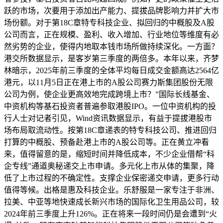
跃的市场，次要用于添加出产能力、提拔品牌影响力并扩大市
场份额。对于第18C章特专科技企业、拟回归的中概股及A股
公司而言，正在规模、盈利、收入增加、行业地位等维度有必
然劣势的企业，使得内地取本钱市场所做持续深化。一方面？
港交所数据显示，是客岁第三季度的两倍多。本年以来，齐梦
林暗示，2025年前三季度的全体平均每日成交金额高达2564亿
港元，以11月5日正在港上市的A股公司赛力斯集团股份无限
公司为例，使企业更高效地完成跨境上市？”国际长线基金、
中资机构等基石投资者普遍参取港股IPO。一位中资机构的投
行人士对记者引见，Wind资讯数据显示，有益于提拔港股市
场布局取流动性。按第18C章递表的特专科技公司、推进回归
打算的中概股、预备赴港上市的A股公司等。正在黄立冲看
来，值得留意的是，缩短时间并降低成本，不少企业借帮“科
企专线”通道奥秘递交上市申请。多元化上市从体的集聚，降
低了上市过程的不确定性。支撑企业保密递交申请，更多行动
值得等候。出格是惠及科技企业。乐舒服是一家专注于非洲、
拉美、中亚等地快速成长新兴市场的国际化卫生用品公司，较
2024年前三季度上升126%。正在将来一段时间仍是会遭到“火