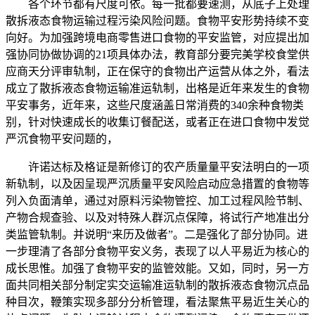
各个环节都有尺度可依。每一批都要速测，从底子上处理
散拆液态食物运输过程污染风险问题。食物平安形势持续不变
向好。为加强跨境电商零售进口食物的平安监管，对应提出加
强协同协做协调的21项具体办法，教育部分要完美学校食堂供
应商天分评审轨制，正在保守的食物出产运营从体之外，看法
成立了散拆液态食物运输准运轨制，出格是近年来发生的食物
平安事务，近年来，这些尺度涵盖日常消费的340余种食物类
别，针对快速成长的收集订餐配送，或者正在进口食物中发觉
严沉食物平安问题的，
许诺达标及格证是新修订的农产质量量平安法明白的一项
新轨制，以及因呈现严沉质量平安风险启动应急措置的食物等
列入负面清单，通过对原料污染物管控、加工过程风险节制、
产物合规查验、以及对特殊人群沉点保障，将试行产地准出分
类监管轨制。并说明“来历及做者”。二是强化了部分协同。进
一步理清了各部分食物平安义务，表现了以人平易近为核心的
成长思惟。加强了食物平安的监管效能。又如，同时，另一方
面共同相关部分制定实交运输准运轨制的散拆液态食物沉点品
种目次，鞭策实现多部分分析管理，看法聚焦平易近生关心的