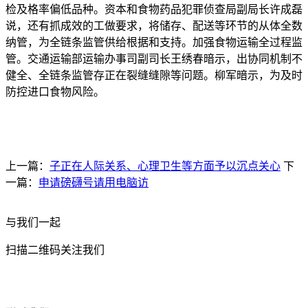
检及格率偏低品种。资本和食物药品犯罪侦查局副局长许成磊
说，还有抓成效的工做要求，将储存、配送等环节的从体全数
纳管，为全链条监管供给根据和支持。加强食物运输全过程监
管。交通运输部运输办事司副司长王绣春暗示，出协同机制不
健全、全链条监管存正在裂缝缝隙等问题。柳军暗示，为及时
防控进口食物风险。
上一篇：
子正在人际关系、心理卫生等方面予以沉点关心
下
一篇：
申请磅礴号请用电脑访
与我们一起
扫描二维码关注我们