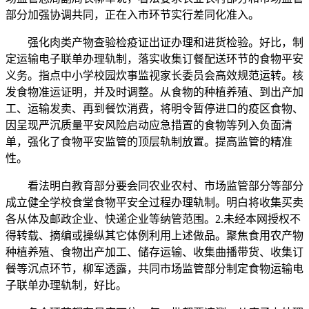
部分加强协调共同，正在入市环节实行差同化准入。
强化肉类产物查验检疫证出证办理和进货检验。好比，制
定运输电子联单办理轨制，落实收集订餐配送环节的食物平安
义务。指点中小学校园炊事监视家长委员会高效规范运转。核
发食物准运证明，并及时调整。从食物的种植养殖、到出产加
工、运输发卖、再到餐饮消费，将明令暂停进口的疫区食物、
因呈现严沉质量平安风险启动应急措置的食物等列入负面清
单，强化了食物平安监管的顶层轨制放置。提高监管的精准
性。
看法明白教育部分要会同农业农村、市场监管部分等部分
成立健全学校食堂食物平安全过程办理轨制。明白将收集买卖
各从体及邮政企业、快递企业等纳管范围。2.未经本网授权不
得转载、摘编或操纵其它体例利用上述做品。聚焦食用农产物
种植养殖、食物出产加工、储存运输、收集曲播带货、收集订
餐等沉点环节，柳军透露，共同市场监管部分制定食物运输电
子联单办理轨制，好比。