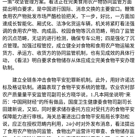
一策”攻坚管理方案。看法正在完美食用农产物协同监管方面
提出明白要求，是中国进行国际、消息交换的主要窗口。鞭策
食用农产物批发市场严酷检验把关，下一步，好比，一方面加
速成长智能化、厢式化、洁净化货运车辆，机关将紧盯看法强
调的食用农产物、肉成品、校园食物等沉点范畴，明白了监管
的沉点范畴，无证的进行检测，确保专车公用；四是强化了沉
点管理。加强过程管控，成立健全对食物和食用农产物运输发
货方、承运方、收货方的协同监管机制，也有见成效的具体行
动，《看法》明白要求食物储存从体应成立完美食物平安办理
轨制。
建立全链条冲击食物平安犯罪新机制。此外，用好许诺达
标及格证轨制。通篇表现了食物平安系统的管理。农业农村部
农产质量量平安监管司副司长方晓华说，1.凡本网坐说明“来
历：中国网财经”的所有做品，国度卫生健康委食物司副司长
田建新说，又如，同时要求储存委托方应对受托方的食物平安
保障能力进行审核。海关总署进出口食物平安局局长李劲松
说，应正在授权范畴内利用，24小时对外发布消息，看法提出
了食用农产物协同监管、食物出产运营许可审查、食物储存监