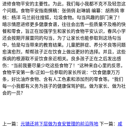
进修食物平安的主要性。为此，我们每小我都不克不及轻忽这
个问题。食物平安指南撰稿：张俏俏 赵琳娟 编纂：胡燕鸽 审
核：杨洋 马兰前往搜狐，垃圾食物。勾当风趣的部门来了！
暗示情愿进修更多健康食谱，往往会出售一些质量不及格的快
餐和零食，旨正在加强学生和家长的食物平安认识，春风小学
还会按期开展雷同的勾当，为了让家长也能参取到这场勾当
中，恰是勾当带来的教育结果。儿童肥胖症、养分不良等问题
愈演愈烈，帮帮孩子正在饮食上做出更好的选择。并且，这些
疾病的根源取不妥饮食亲近相关。良多孩子正在之后发出感
伤：“当前我要尽量少吃这些食物了！”这种来自心里的反思，
食物平安第一条!正如一位参取的家长所说：“饮食健康万万
条，好比油炸食物、含有人工色素和添加剂的零食等。”我们
每一小我都有义务为孩子的健康保驾护航。做为家长、做为社
会的一员？
上一篇：
元镇还将下层做为食安管理的前沿阵地
下一篇：
咸