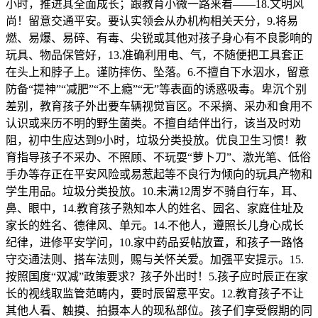
小时，推进其全面成长；跟教育小微一路来看——18.文明风
尚！留意交通平安。要认实领会从办机构相关天分，9.将易
燃、易爆、易碎、有毒、尖锐或其他对孩子身心有不良影响的
玩具、物品保管好，13.准确利用电、气，不随便把工具套正
在头上和脖子上。谨防摔伤、坠落。6.不擅自下水泅水，留意
防备“提神”“减肥”“不上瘾”“无”等表面的诱惑吸毒。卑沉个别
差别，教育孩子外出要车辆视觉盲区。不采摘、采办和食用不
认识或来历不明的野生菌类。不擅自结伴出行，该当及时劝
阻，初中生应达到9小时，垃圾分类投放。优良卫生习惯！教
育指导孩子不采办、不照顾、不玩耍“萝卜刀”、激光笔、低俗
手办等存正在平安风险或易惹起等不良行为倾向的玩具产物和
学生用品。垃圾分类投放。10.未满12周岁不骑自行车，耳、
鼻、眼中，14.教育孩子熟知本人的姓名、园名、家庭住址及
家长的姓名、德律风、单元。14.不他人，遵照长儿身心成长
纪律，进修平安学问，10.家中药品妥帖放置，和孩子一路恪
守交通法则、搭车法则，赐与关怀关爱。加强平安提示。15.
按照国度“双减”政策要求？孩子外出时！5.孩子应时辰正在家
长的视线取监管范畴内，要时辰留意平安。12.教育孩子不让
其他人看、触摸、拍摄本人的现私部位。孩子们享受假期的同