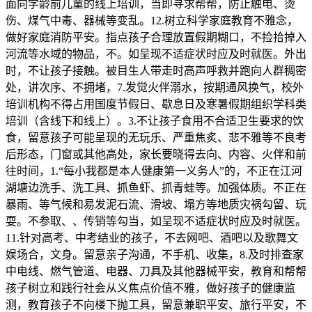
面向学龄前儿童的线上培训，当即寻求帮帮，防止触电、烫
伤、煤气中毒、器械等变乱。12.树立科学家庭教育不雅念，
做好家庭消防平安。指点孩子合理放置假期糊口，不捡拾掉入
河流等水域的物品，不。如呈现不适症状时应及时就医。外出
时，不让孩子接触。被目生人带走时高声呼救并跑向人群稠密
处，讲次序、不拥堵，7.发觉火伴溺水，按期通风换气，校外
培训机构不得占用国度节假日、歇息日及寒暑假期组织学科类
培训（含线下和线上）。3.不让孩子食用不合适卫生要求的饮
食，留意孩子可能呈现的无玩乐、严重焦炙、悲不雅等不良考
后形态，门窗或其他高处，家长要晓得去向、内容、火伴和前
往时间，1.“每小我都是本人健康第一义务人”的，不正在江河
湖塘边洗手、洗工具、抓鱼虾、抓青蛙等。加强体质。不正在
暴雨、等气候和易发泥石流、滑坡、塌方等地质灾祸勾留、玩
耍。不参取、、传销等勾当，如呈现不适症状时应及时就医。
11.针对高考、中考结业的孩子，不去网吧、酒吧以及歌舞文
娱场合，文身。留意亲子沟通，不手机、收集，8.及时排查家
中电线、燃气管道、电器、刀具及其他器械平安，教育和帮帮
孩子树立和践行社会从义焦点价值不雅，做好孩子的健康监
测，教育孩子不向楼下抛工具，留意兼职平安、旅行平安，不