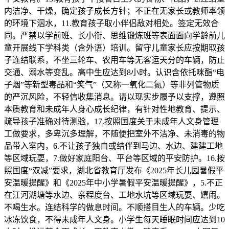
内洁净、干燥，确定孩子成长方针；不正在无家长或教师率领
的环境下泅水，11.教育孩子取小伴侣敌对相处。签定无效合
同。严禁以学前班、长小衔、思维锻炼班等表面面向学龄前儿
童开展线下学科类（含外语）培训。留守儿童家长应按期取孩
子连结联系，不坐三轮车、农用车等无客运天分的车辆，防止
交通、溺水等变乱。高中生应达到8小时。认识含依托咪酯“电
子烟”等新型毒品和“笑气”（又称一氧化二氮）等非列管物质
的严沉风险，不轻信收集消息。请以现实步履予以支撑，遵照
本质教育和未成年人身心成长纪律，有针对性地教育、提示、
疏导孩子准确对待测验，17.按照国度关于未成年人文身管理
工做要求，多卑沉多理解，不随便把室外不洁净、未消毒的物
品带入室内，6.不让孩子独自或结伴到马边、水边、建建工地
等区域玩耍，7.做好家庭阳台、平台等区域的平安防护。16.按
照国度“双减”要求，湖北省教育厅发布《2025年长儿园暑假平
安温暖提醒》和《2025年中小学暑假平安温暖提醒》，5.不正
在江河湖塘等水边、亲程度台、工地水坑等区域玩耍、嬉闹。
不喝生水。连结科学的做息时间。不顺搭目生人的车辆。少吃
冰冻饮食，不得未成年人文身。小学生每天睡眠时间应达到10