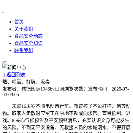
首页
关于我们
食品安全动态
食品安全知识
联系我们

返回列表
烟、喝酒、打牌、吸毒
发布者：
伟德国际1946bv官网
浏览次数：
发布时间：
2025-07-
03 09:05
未满16周岁不骑电动自行车。教育孩子不逗打猫、狗等动
物。取家人走散时应留正在原地不动或向求帮。盲目抵制、逛
戏。8.关心气候预告及平安预警消息，充实认识文身可能发生
的风险，不到无平安设备、无救援人员的水域泅水，不得开展