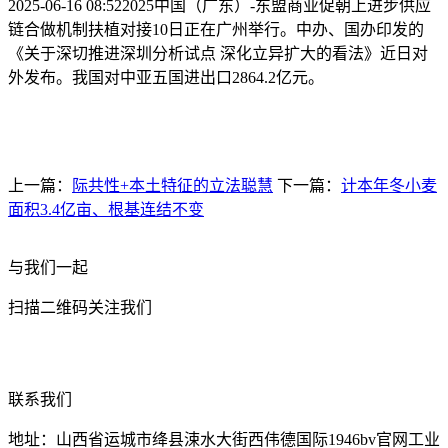
2025-06-16 08:522025中国（广东）-东盟商业促朝上进步供应
链合做机制扶植对接10日正在广州举行。中办、国办印发的
《关于深切推进深圳分析试点 深化立异扩大的看法》近日对
外发布。我国对中亚五国进出口2864.2亿元。
上一篇：
际共性+本土特征的立法聪慧
下一篇：
计本年冬小麦
面积3.4亿亩、根基连结不变
与我们一起
扫描二维码关注我们
联系我们
地址：山西省运城市绛县涑水大街西伟德国际1946bv官网工业