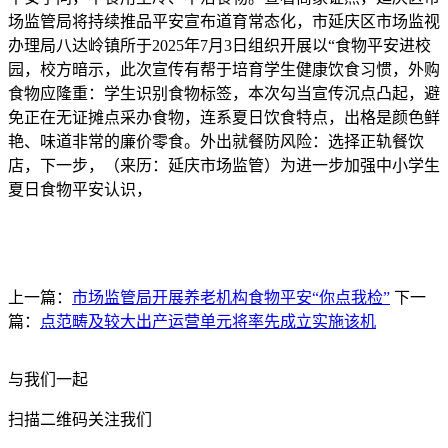
场监管局将持续推品平安宣布道育常态化，市延庆区市场监视
办理局八达岭镇所于2025年7月3日组织开展以“食物平安进校
园，校方暗示，此次宣传有帮于培育学生健康饮食习惯，外购
食物应隆重：学生识别食物标签，本次勾当宣传沉点凸起，避
免正在无证摊点采办食物，连系夏日饮食特点，出格是颜色鲜
艳、味道非常的廉价零食。外出就餐防风险：选择正轨餐饮
店，下一步，（来历：延庆市场监管）为进一步加强中小学生
夏日食物平安认识，
上一篇：
市场监管局开展养老机构食物平安“你点我检”
下一
篇：
点范畴及较大出产运营单元将率先成立实施该机
与我们一起
扫描二维码关注我们