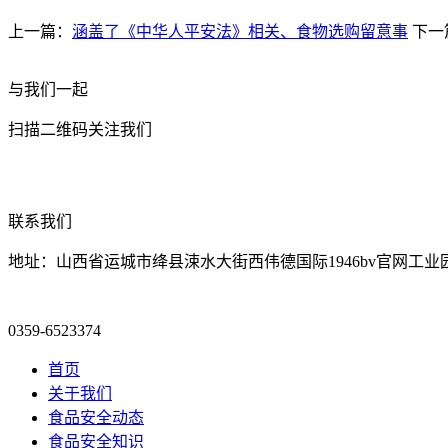
上一篇：
涵盖了《中华人平安法》相关、食物选购留意事
下一
与我们一起
扫描二维码关注我们
联系我们
地址：山西省运城市绛县涑水大街西伟德国际1946bv官网工业
0359-6523374
首页
关于我们
食品安全动态
食品安全知识