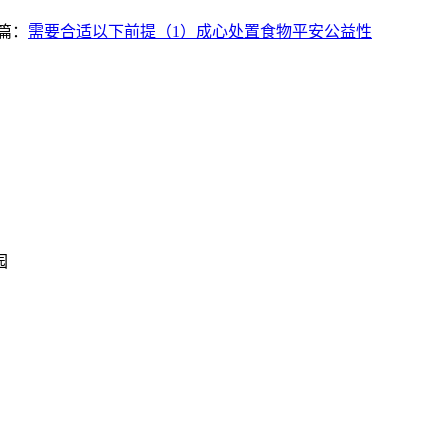
篇：
需要合适以下前提（1）成心处置食物平安公益性
园