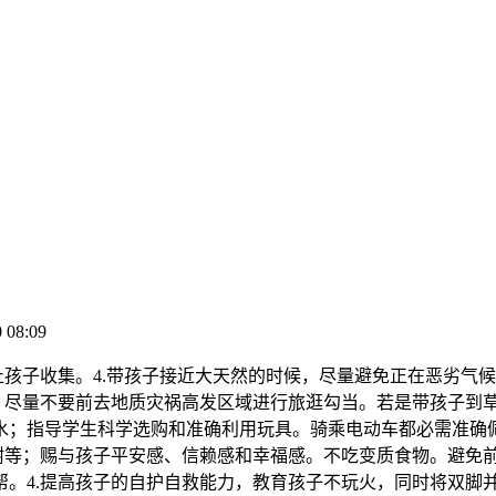
 08:09
孩子收集。4.带孩子接近大天然的时候，尽量避免正在恶劣气
，尽量不要前去地质灾祸高发区域进行旅逛勾当。若是带孩子到草
水；指导学生科学选购和准确利用玩具。骑乘电动车都必需准确
大树等；赐与孩子平安感、信赖感和幸福感。不吃变质食物。避免
。4.提高孩子的自护自救能力，教育孩子不玩火，同时将双脚并