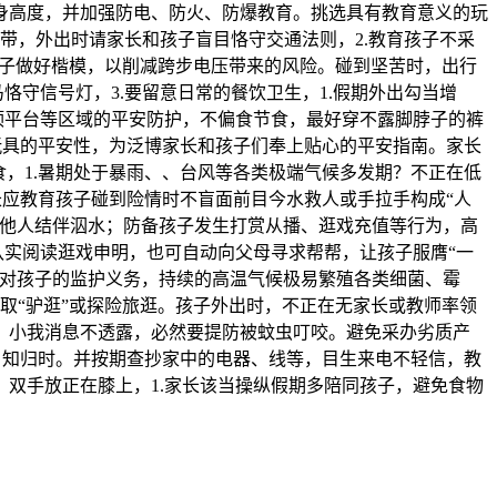
身高度，并加强防电、防火、防爆教育。挑选具有教育意义的玩
带，外出时请家长和孩子盲目恪守交通法则，2.教育孩子不采
给孩子做好楷模，以削减跨步电压带来的风险。碰到坚苦时，出行
守信号灯，3.要留意日常的餐饮卫生，1.假期外出勾当增
顶平台等区域的平安防护，不偏食节食，最好穿不露脚脖子的裤
玩具的平安性，为泛博家长和孩子们奉上贴心的平安指南。家长
，1.暑期处于暴雨、、台风等各类极端气候多发期？不正在低
长应教育孩子碰到险情时不盲面前目今水救人或手拉手构成“人
取他人结伴泅水；防备孩子发生打赏从播、逛戏充值等行为，高
认实阅读逛戏申明，也可自动向父母寻求帮帮，让孩子服膺“一
期对孩子的监护义务，持续的高温气候极易繁殖各类细菌、霉
参取“驴逛”或探险旅逛。孩子外出时，不正在无家长或教师率领
，小我消息不透露，必然要提防被蚊虫叮咬。避免采办劣质产
、知归时。并按期查抄家中的电器、线等，目生来电不轻信，教
双手放正在膝上，1.家长该当操纵假期多陪同孩子，避免食物