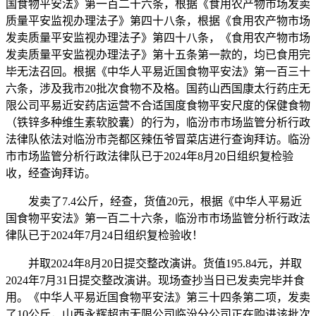
国食物平安法》第一百二十六条，根据《食用农产物市场发卖
质量平安监视办理法子》第四十八条，根据《食用农产物市场
发卖质量平安监视办理法子》第四十八条，《食用农产物市场
发卖质量平安监视办理法子》第十五条第一款的，均已食用完
毕无法召回。根据《中华人平易近国食物平安法》第一百三十
六条，涉及我市20批次食物不及格。国药山西国康太行药庄无
限公司平易近安药店运营不合适国度食物平安尺度的保健食物
（铁锌多种维生素软胶囊）的行为，临汾市市场监管分析行政
法律队依法对临汾市尧都区辣伍爷冒菜店进行查询拜访。临汾
市市场监管分析行政法律队已于2024年8月20日组织复检验
收，经查询拜访。
发卖了7.4公斤，经查，货值20元，根据《中华人平易近
国食物平安法》第一百二十六条，临汾市市场监管分析行政法
律队已于2024年7月24日组织复检验收！
并取2024年8月20日提交整改演讲。货值195.84元，并取
2024年7月31日提交整改演讲。现场查抄当日已发卖完毕并食
用。《中华人平易近国食物平安法》第三十四条第二项，发卖
了10公斤，山西永辉超市无限公司临汾分公司正在购进该批次