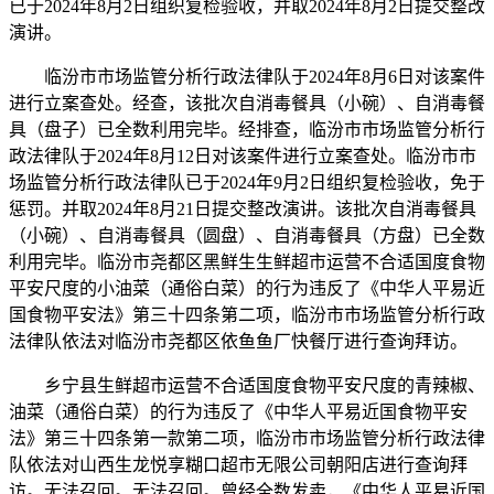
已于2024年8月2日组织复检验收，并取2024年8月2日提交整改
演讲。
临汾市市场监管分析行政法律队于2024年8月6日对该案件
进行立案查处。经查，该批次自消毒餐具（小碗）、自消毒餐
具（盘子）已全数利用完毕。经排查，临汾市市场监管分析行
政法律队于2024年8月12日对该案件进行立案查处。临汾市市
场监管分析行政法律队已于2024年9月2日组织复检验收，免于
惩罚。并取2024年8月21日提交整改演讲。该批次自消毒餐具
（小碗）、自消毒餐具（圆盘）、自消毒餐具（方盘）已全数
利用完毕。临汾市尧都区黑鲜生生鲜超市运营不合适国度食物
平安尺度的小油菜（通俗白菜）的行为违反了《中华人平易近
国食物平安法》第三十四条第二项，临汾市市场监管分析行政
法律队依法对临汾市尧都区依鱼鱼厂快餐厅进行查询拜访。
乡宁县生鲜超市运营不合适国度食物平安尺度的青辣椒、
油菜（通俗白菜）的行为违反了《中华人平易近国食物平安
法》第三十四条第一款第二项，临汾市市场监管分析行政法律
队依法对山西生龙悦享糊口超市无限公司朝阳店进行查询拜
访。无法召回。无法召回。曾经全数发卖，《中华人平易近国