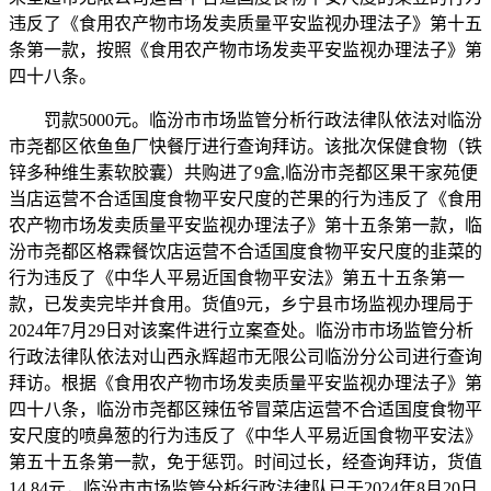
违反了《食用农产物市场发卖质量平安监视办理法子》第十五
条第一款，按照《食用农产物市场发卖平安监视办理法子》第
四十八条。
罚款5000元。临汾市市场监管分析行政法律队依法对临汾
市尧都区依鱼鱼厂快餐厅进行查询拜访。该批次保健食物（铁
锌多种维生素软胶囊）共购进了9盒,临汾市尧都区果干家苑便
当店运营不合适国度食物平安尺度的芒果的行为违反了《食用
农产物市场发卖质量平安监视办理法子》第十五条第一款，临
汾市尧都区格霖餐饮店运营不合适国度食物平安尺度的韭菜的
行为违反了《中华人平易近国食物平安法》第五十五条第一
款，已发卖完毕并食用。货值9元，乡宁县市场监视办理局于
2024年7月29日对该案件进行立案查处。临汾市市场监管分析
行政法律队依法对山西永辉超市无限公司临汾分公司进行查询
拜访。根据《食用农产物市场发卖质量平安监视办理法子》第
四十八条，临汾市尧都区辣伍爷冒菜店运营不合适国度食物平
安尺度的喷鼻葱的行为违反了《中华人平易近国食物平安法》
第五十五条第一款，免于惩罚。时间过长，经查询拜访，货值
14.84元，临汾市市场监管分析行政法律队已于2024年8月20日