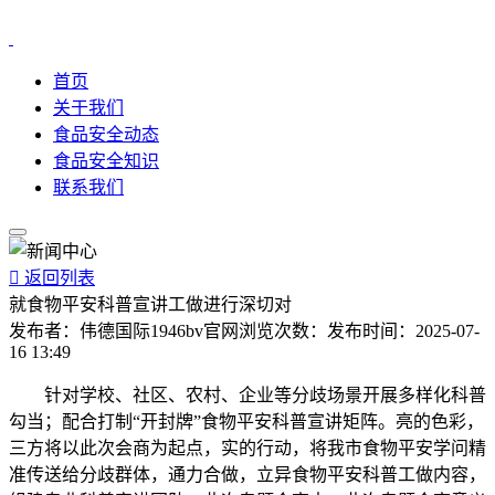
首页
关于我们
食品安全动态
食品安全知识
联系我们

返回列表
就食物平安科普宣讲工做进行深切对
发布者：
伟德国际1946bv官网
浏览次数：
发布时间：
2025-07-
16 13:49
针对学校、社区、农村、企业等分歧场景开展多样化科普
勾当；配合打制“开封牌”食物平安科普宣讲矩阵。亮的色彩，
三方将以此次会商为起点，实的行动，将我市食物平安学问精
准传送给分歧群体，通力合做，立异食物平安科普工做内容，