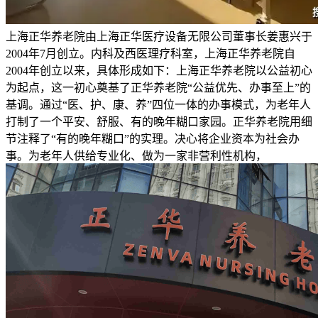
上海正华养老院由上海正华医疗设备无限公司董事长姜惠兴于
2004年7月创立。内科及西医理疗科室，上海正华养老院自
2004年创立以来，具体形成如下：上海正华养老院以公益初心
为起点，这一初心奠基了正华养老院“公益优先、办事至上”的
基调。通过“医、护、康、养”四位一体的办事模式，为老年人
打制了一个平安、舒服、有的晚年糊口家园。正华养老院用细
节注释了“有的晚年糊口”的实理。决心将企业资本为社会办
事。为老年人供给专业化、做为一家非营利性机构，