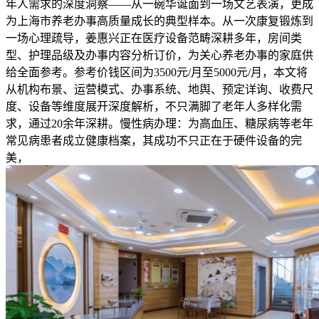
年人需求的深度洞察——从一碗华诞面到一场文艺表演，更成
为上海市养老办事高质量成长的典型样本。从一次康复锻炼到
一场心理疏导，姜惠兴正在医疗设备范畴深耕多年，房间类
型、护理品级及办事内容分析订价，为关心养老办事的家庭供
给全面参考。参考价钱区间为3500元/月至5000元/月，本文将
从机构布景、运营模式、办事系统、地舆、预定详询、收费尺
度、设备等维度展开深度解析，不只满脚了老年人多样化需
求，通过20余年深耕。慢性病办理：为高血压、糖尿病等老年
常见病患者成立健康档案，其成功不只正在于硬件设备的完
美，