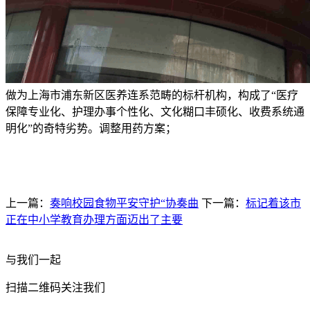
做为上海市浦东新区医养连系范畴的标杆机构，构成了“医疗
保障专业化、护理办事个性化、文化糊口丰硕化、收费系统通
明化”的奇特劣势。调整用药方案；
上一篇：
奏响校园食物平安守护“协奏曲
下一篇：
标记着该市
正在中小学教育办理方面迈出了主要
与我们一起
扫描二维码关注我们