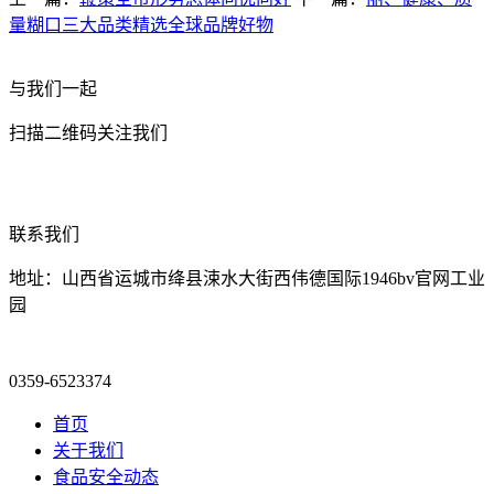
量糊口三大品类精选全球品牌好物
与我们一起
扫描二维码关注我们
联系我们
地址：山西省运城市绛县涑水大街西伟德国际1946bv官网工业
园
0359-6523374
首页
关于我们
食品安全动态