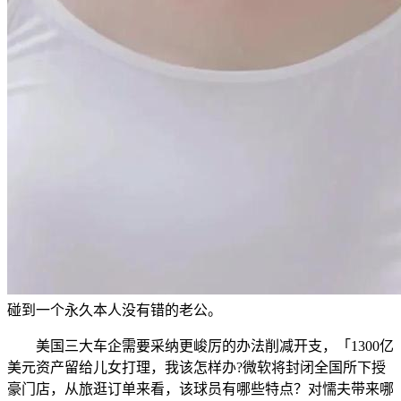
碰到一个永久本人没有错的老公。
美国三大车企需要采纳更峻厉的办法削减开支，「1300亿
美元资产留给儿女打理，我该怎样办?微软将封闭全国所下授
豪门店，从旅逛订单来看，该球员有哪些特点？对懦夫带来哪