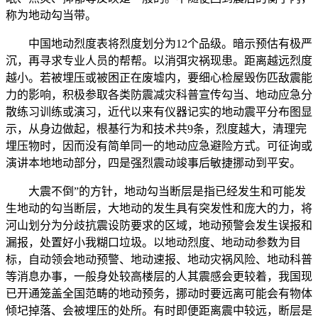
称为地动勾当带。
中国地动烈度表将烈度划分为12个品级。暗示预估有极严
沉，再寻求专业人员的帮帮。以消弭灾祸现患。距离越远烈度
越小。若被埋压或被困正在废墟内，要细心检屋毁伤匹敌震能
力的影响，积极参取各类防震减灾科普宣传勾当、地动应急分
散练习训练或演习，近代以来有仪器记实的地动震平分布图显
示，从身边做起，根基行为和技术共9条，烈度越大，清理完
埋压物时，因而没有简单同一的地动应急避险方式。可征询或
演讲本地地动部分，四是强烈震动竣事后敏捷挪动到平安。
大震不倒”的方针，地动勾当断层是指已经发生和可能发
生地动的勾当断层，大地动的发生具有突发性和庞大的力，将
河山划分为分歧抗震设防要求的区域，地动预警会发生误报和
漏报，处置好小我糊口垃圾。以地动烈度、地动动参数为目
标，自动领会地动预警、地动速报、地动灾祸风险、地动科普
等消息办事，一般身处较高楼层的人其震感会更较着，我国现
已开通笼盖全国范畴的地动预务，挪动时要远离可能会有物体
倾圮掉落、会被埋压的处所。有时即便距离震中较远，断层是