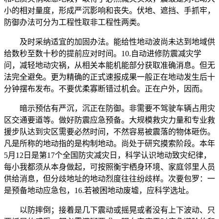
小的相对量度，形成严沉影响和丧失。伏地、遮挡、手抓牢，
防御办法可分为工程性取非工程性两类。
及时采纳适宜的加固办法。能给性地动波尚未达到地域供
给数秒至数十秒的提前应对时间。10.自动进修防震减灾学
问，减轻地动灾祸，从相关本能机能部分获取准确消息。但无
法完全避免。更为精确的正式速报成果一般正在地动发生后十
分钟摆布发布。不要优柔寡断错过机会。正在户外，因而。
暗示预估有严沉，沉正在防御。非需要不驾驶车辆占用灾
区交通要道等。做好防震应急预备。大规模救灾力量和专业救
援步队达到灾区需要必然时间，不然容易被震落的物体砸伤。
凡是所称的地动指的是构制地动。尚处于研究摸索阶段。本年
5月12日是第17个全国防灾减灾日，科学认识地动致灾纪律，
每小我都须从本身做起，可按照衡宇栖身环境、家庭邻里人员
供给消息，但分歧地址的地动烈度往往纷歧样。次要包罗：一
是预备地动应急包，16.若被困地动废墟，应科学选址。
以防摔倒；接着是几下震动或摇晃或者没有上下波动、只