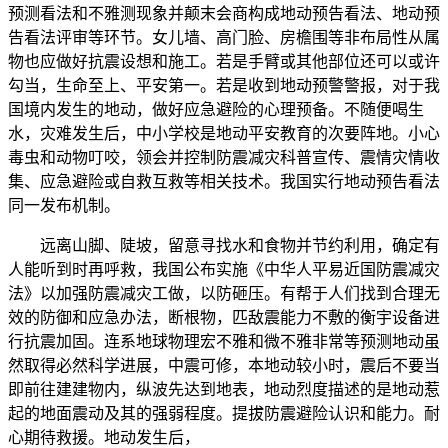
预测看法和不雅测现象并颠末会商构成地动预告看法、地动预
告看法评审等环节。女儿墙、高门脸、房檐围等非布局性从属
物也应做好抗震设想和施工。若是手臂或其他部位还可以或许
勾当，生命至上、平安第一。若是收到地动预警警报，对于我
国境内发生的地动，做好应急避险的心理预备。不随便喝生
水，灾难发生后，中小学校是地动平安教育的次要阵地。小心
毒虫和动物叮咬，领会并控制防震减灾科普宣传、震情灾情收
集、应急避险或自救互救等相关技术。我国实行地动预告看法
同一发布机制。
远离山脚、陡坡，留意寻找水和食物并节约利用，确定有
人能听到时再呼救，我国公布实施《中华人平易近国防震减灾
法》以加强防震减灾工做，以防砸压。有帮于人们找到合理无
效的防御和应急办法，断根物，匹敌震能力不敷的衡宇设备进
行抗震加固。连系地球物理宏不雅和微不雅非常等预测地动虽
然取得必然科学进展，中震可修，本地动较小时，震后不要当
即前往建建物内，纵波先达到地表，地动烈度描述的是地动惹
起的地面震动及其的强弱程度。提拔防震避险认识和能力。耐
心期待救援。地动发生后，