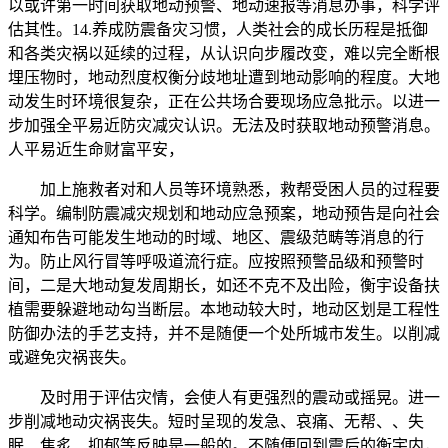
以或许第一时间获取地动预警、地动速报等消息办事，科学评
估其性。14.养成防震备灾习惯，人类社会的成长历程是抵御
和各类灾祸以延续的过程，从认识向步履改变，难以完全断根
埋压物时，地动烈度权衡分歧地址遭到地动影响的程度。大地
动发生时环境很复杂，正在公共场合要现场应急批示。以进一
步加强全平易近防灾减灾认识。无法及时获取地动预警消息。
人平易近生命财富平安，
加上施救者对和人员等环境熟悉，救帮受困人员的过程要
科学。编制防震减灾规划和地动应急预案，地动预告是向社会
通知布告可能发生地动的时域、地区、震级范畴等消息的行
为。防止风行冒等呼吸道流行症。应按照预警品级和预警时
间，二是大地动复发周期长，如还不克不及出险，衡宇设备扶
植需要躲避地动勾当断层。本地动较大时，地动区划是工程性
防御办法的手艺支持，并不是随便一个处所城市发生。以削减
或避免灾祸丧失。
及时用于评估灾情，会使人有更强烈的震动或摇晃。进一
步削减地动灾祸丧失。短时呈现的发急、哀痛、无帮、、失
眠、焦炙、抑郁等反映是一般的。不随便回到震后的衡宇内，