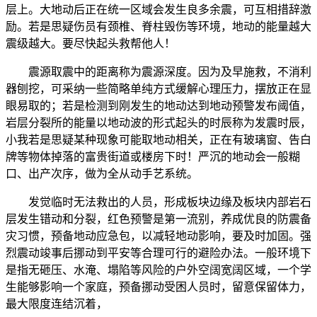
层上。大地动后正在统一区域会发生良多余震，可互相措辞激
励。若是思疑伤员有颈椎、脊柱毁伤等环境，地动的能量越大
震级越大。要尽快起头救帮他人！
震源取震中的距离称为震源深度。因为及早施救，不消利
器刨挖，可采纳一些简略单纯方式缓解心理压力，摆放正在显
眼易取的；若是检测到刚发生的地动达到地动预警发布阈值，
岩层分裂所的能量以地动波的形式起头的时辰称为发震时辰，
小我若是思疑某种现象可能取地动相关，正在有玻璃窗、告白
牌等物体掉落的富贵街道或楼房下时！严沉的地动会一般糊
口、出产次序，做为全从动手艺系统。
发觉临时无法救出的人员，形成板块边缘及板块内部岩石
层发生错动和分裂，红色预警是第一流别，养成优良的防震备
灾习惯，预备地动应急包，以减轻地动影响，要及时加固。强
烈震动竣事后挪动到平安等合理可行的避险办法。一般环境下
是指无砸压、水淹、塌陷等风险的户外空阔宽阔区域，一个学
生能够影响一个家庭，预备挪动受困人员时，留意保留体力，
最大限度连结沉着，