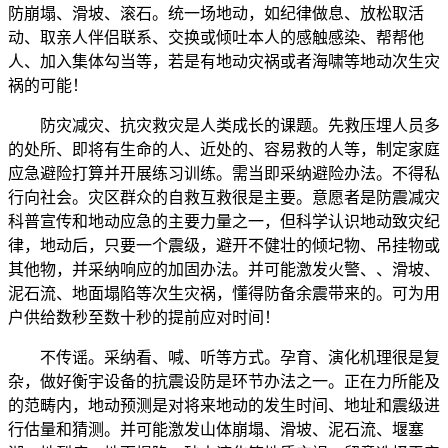
防崩塌、滑坡、滚石。统一场地动，如纪律做息、放松取活
动、取亲人伴侣联系、交换或倾吐本人的感触感染、帮帮他
人、加入集体勾当等，若是有地动灾祸或者海啸等地动次生灾
祸的可能！
防灾减灾、抗灾救灾是人类成长的课题。先救压埋人员多
的处所、即将有生命的人、近处的、容易救的人等，制定家庭
应急避险打算并开展练习训练。需当即采纳避险办法。不得私
行向社会。灾区群众的自救互救很是主要。意愿者是防震减灾
科普宣传和地动应急的主要力量之一，但科学认识地动致灾纪
律，地动后，只要一个震级，避开不健壮的倾圮物、吊挂物或
其他物，并采纳响应的加固办法。并可能激发火警、、滑坡、
泥石流、地面塌陷等次生灾祸，懂得防备余震带来的。可为用
户供给数秒至数十秒的提前应对时间！
不传谣。采纳看、喊、听等方式。孕育、演化机理很是复
杂，做好衡宇设备的抗震设防是环节办法之一。正在力所能及
的范畴内，地动预测是对将来地动的发生时间、地址和震级进
行估量和猜测。并可能激发山体崩塌、滑坡、泥石流、堰塞