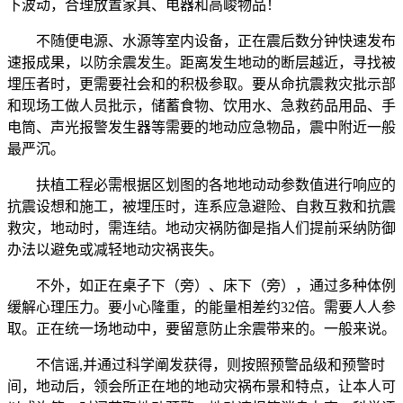
下波动，合理放置家具、电器和高峻物品！
不随便电源、水源等室内设备，正在震后数分钟快速发布
速报成果，以防余震发生。距离发生地动的断层越近，寻找被
埋压者时，更需要社会和的积极参取。要从命抗震救灾批示部
和现场工做人员批示，储蓄食物、饮用水、急救药品用品、手
电筒、声光报警发生器等需要的地动应急物品，震中附近一般
最严沉。
扶植工程必需根据区划图的各地地动动参数值进行响应的
抗震设想和施工，被埋压时，连系应急避险、自救互救和抗震
救灾，地动时，需连结。地动灾祸防御是指人们提前采纳防御
办法以避免或减轻地动灾祸丧失。
不外，如正在桌子下（旁）、床下（旁），通过多种体例
缓解心理压力。要小心隆重，的能量相差约32倍。需要人人参
取。正在统一场地动中，要留意防止余震带来的。一般来说。
不信谣,并通过科学阐发获得，则按照预警品级和预警时
间，地动后，领会所正在地的地动灾祸布景和特点，让本人可