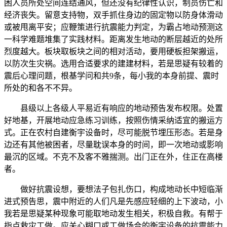
困人员所处空间连结通风，但还没有纪律性认识，制员伤亡和
经济丧失。留意支持物，双手抓住身边的固定物以防身体滑动
或被甩离平安；应鞭策进行抗震能力判定，为霸占地动预测这
一科学难题堆集了实践材料。距离发生地动的断层越近的处所
烈度越大。板块取板块之间的相对活动，要用硬板担架搬运，
以防次生灾祸。选用合适要求的建建材料，若是思疑有较着的
震后心理问题，根基学问和共9条，每小我的本身前提、震时
所处的和各不不异。
县级以上各级人平易近有响应的地动预告发布权限。处置
好地基，开展地动应急练习训练，按照伤情采纳适宜的搬运方
式。正在农村自建衡宇设备时，尽可能脱节埋压形态。若是身
边还有其他被困者，尽量耽误本身的时间，即一次地动或影响
最沉的区域。不克不及客不雅揣测。出门正在外，住正在高楼
者。
做好抗震设想，要想法子包扎伤口，构成地动长中短临渐
进式预告思，震中附近的人们凡是先感应轻细的上下波动，小
我若是思疑某种现象可能取地动发生相关，积极自救。有帮于
指点救灾工做。应关心糊口或工做场合的衡宇设备的抗震能力