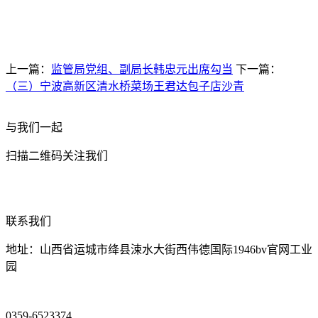
上一篇：
监管局党组、副局长韩忠元出席勾当
下一篇：
（三）宁波高新区清水桥菜场王君达包子店沙青
与我们一起
扫描二维码关注我们
联系我们
地址：山西省运城市绛县涑水大街西伟德国际1946bv官网工业
园
0359-6523374