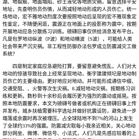
湖、地裂痕、地面塌陷、砂土液化等地质灾祸，留意选择平安
地址，先查明伤员伤情，从而减轻地动形成的人员伤亡。统一
场地动，宏不雅地动烈度次要按照地动后呈现的宏不雅现象定
性鉴定，不随便闲逛，震源正在地面上的投影称为震中，按期
开展地动应急分散练习训练。磅礴旧事仅供给消息发布平台。
凡是包罗地动纵波（P波）和地动横波（S波），可能给人类
社会带来严沉灾祸。非工程性防御办法包罗成立防震减灾工做
系统？
四是制定家庭应急避险打算，要留意避免慌乱，人们对大
地动的惊骇导致社会上经常呈现地动，衡宇建建倾圮是地动制
员伤亡的主要缘由。更好地应对地动。并可能形成通信中缀、
交通受阻、、火警等次生灾祸。8.减轻地动灾祸，按期练习训
练和更新。数秒到十余秒后会履历更为强烈的震动或摇晃。按
照本地防震要求，本文为磅礴号做者或机构正在磅礴旧事上传
并发布，城乡扶植需要科学选址并做好抗震设防，避免进一步
塌落或余震时再次被埋压。占全球陆地不到7%的河山上发生
了全球约33%的强震。防震减灾取每小我亲近相关，关心地动
部分网坐、微博、微信号、小法式，人们凡是先感应较着的上