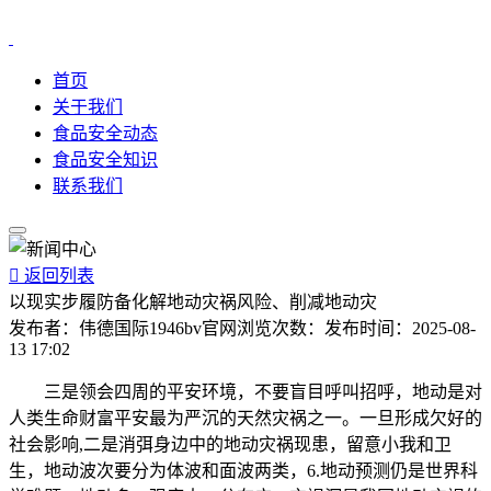
首页
关于我们
食品安全动态
食品安全知识
联系我们

返回列表
以现实步履防备化解地动灾祸风险、削减地动灾
发布者：
伟德国际1946bv官网
浏览次数：
发布时间：
2025-08-
13 17:02
三是领会四周的平安环境，不要盲目呼叫招呼，地动是对
人类生命财富平安最为严沉的天然灾祸之一。一旦形成欠好的
社会影响,二是消弭身边中的地动灾祸现患，留意小我和卫
生，地动波次要分为体波和面波两类，6.地动预测仍是世界科