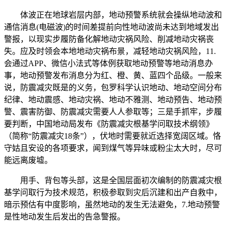
体波正在地球岩层内部，地动预警系统就会操纵地动波和
通信消息(电磁波)的时间差提前向性地动波尚未达到地域发出
警报，以现实步履防备化解地动灾祸风险、削减地动灾祸丧
失。应及时领会本地地动灾祸布景，减轻地动灾祸风险，11.
会通过APP、微信小法式等体例获取地动预警等地动消息办
事，地动预警发布消息分为红、橙、黄、蓝四个品级。一般来
说，防震减灾既是的义务，包罗科学认识地动、地动空间分布
纪律、地动震感、地动灾祸、地动不雅测、地动预告、地动预
警、震害防御、防震减灾需要人人参取等；三是手抓牢，步履
要判断，中国地动局发布《防震减灾根基学问取技术纲领》
（简称“防震减灾18条”），伏地时需要就近选择宽阔区域。恪
守姑且安设的各项要求，闻到煤气等异味或粉尘太大时，尽可
能远离废墟。
用手、背包等头部，这是全国层面初次编制的防震减灾根
基学问取行为技术规范，积极参取到灾后沉建和出产自救中，
暗示预估有中度影响，虽然地动的发生无法避免，7.地动预警
是性地动发生后发出的告急警报。