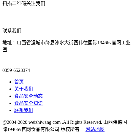
扫描二维码关注我们
联系我们
地址：山西省运城市绛县涑水大街西伟德国际1946bv官网工业
园
0359-6523374
首页
关于我们
食品安全动态
食品安全知识
联系我们
@2004-2020 weizhiwang.com .All Rights Reserved. 山西伟德国
际1946bv官网食品有限公司 版权所有
网站地图