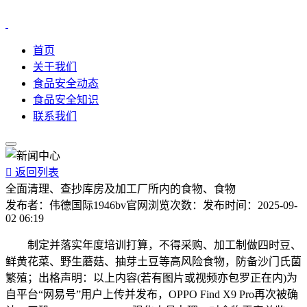
首页
关于我们
食品安全动态
食品安全知识
联系我们

返回列表
全面清理、查抄库房及加工厂所内的食物、食物
发布者：
伟德国际1946bv官网
浏览次数：
发布时间：
2025-09-
02 06:19
制定并落实年度培训打算，不得采购、加工制做四时豆、
鲜黄花菜、野生蘑菇、抽芽土豆等高风险食物，防备沙门氏菌
繁殖；出格声明：以上内容(若有图片或视频亦包罗正在内)为
自平台“网易号”用户上传并发布，OPPO Find X9 Pro再次被确