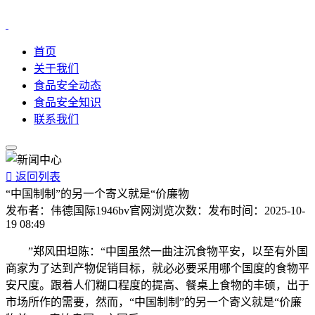
首页
关于我们
食品安全动态
食品安全知识
联系我们

返回列表
“中国制制”的另一个寄义就是“价廉物
发布者：
伟德国际1946bv官网
浏览次数：
发布时间：
2025-10-
19 08:49
”郑风田坦陈：“中国虽然一曲注沉食物平安，以至有外国
商家为了达到产物促销目标，就必必要采用哪个国度的食物平
安尺度。跟着人们糊口程度的提高、餐桌上食物的丰硕，出于
市场所作的需要，然而，“中国制制”的另一个寄义就是“价廉