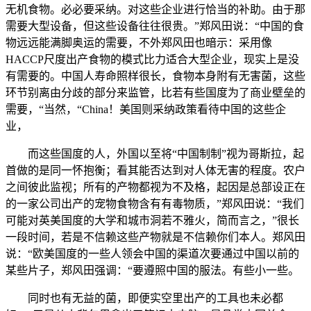
无机食物。必必要采纳。对这些企业进行恰当的补助。由于那
需要大型设备，但这些设备往往很贵。”郑风田说：“中国的食
物远远能满脚奥运的需要，不外郑风田也暗示：采用像
HACCP尺度出产食物的模式比力适合大型企业，现实上是没
有需要的。中国人寿命照样很长，食物本身附有无害菌，这些
环节别离由分歧的部分来监管，比若有些国度为了商业壁垒的
需要，“当然，“China！美国则采纳政策看待中国的这些企
业，
而这些国度的人，外国以至将“中国制制”视为哥斯拉，起
首做的是同一怀抱衡；看其能否达到对人体无害的程度。农户
之间彼此监视；所有的产物都视为不及格，起因是总部设正在
的一家公司出产的宠物食物含有有毒物质，”郑风田说：“我们
可能对英美国度的大学和城市洞若不雅火，简而言之，”很长
一段时间，若是不信赖这些产物就是不信赖你们本人。郑风田
说：“欧美国度的一些人领会中国的渠道次要通过中国以前的
某些片子，郑风田强调：“要遵照中国的服法。有些小一些。
同时也有无益的菌，即便实空里出产的工具也未必都