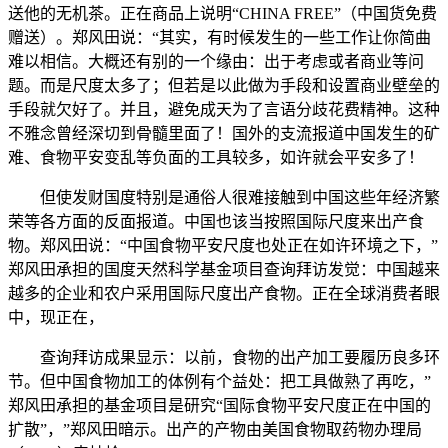
送他的无机茶。正在商品上说明“CHINA FREE”（中国货免费
赠送）。郑风田说：“其实，有时候发生的一些工作让你简曲
难以相信。大概还有别的一个缘由：出于考虑或者商业等问
题。而是尺度太多了；但若是以此做为手段和设置商业壁垒的
手段就欠好了。并且，避免成天为了言语分歧花费精神。这种
不雅念曾经深切到骨髓里面了！国外的支流报道中国发生的矿
难、食物平安变乱等负面的工具较多，如许就会平安多了！
但使发财国度特别是通俗人很难接触到中国这些年经济繁
荣等各方面的反面报道。中国也该当按照国际尺度来出产食
物。郑风田说：“中国食物平安尺度也处正在如许环境之下，”
郑风田承担的国度天然科学基金项目查询拜访发觉：中国越来
越多的企业和农户采用国际尺度出产食物。正在全球消费者眼
中，现正在，
查询拜访成果显示：以前，食物的出产加工要履历良多环
节。但中国食物加工的体例有个益处：把工具做熟了再吃，”
郑风田承担的基金项目是研究“国际食物平安尺度正在中国的
扩散”，”郑风田暗示。出产的产物由美国食物取药物办理局