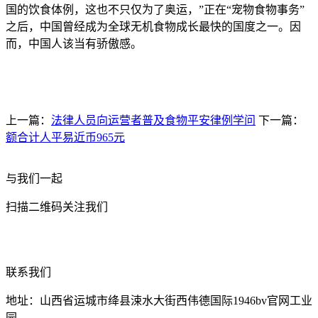
国的饮食体例，这也不只仅为了奥运，”正在“宠物食物事务”
之后，中国曾经成为全球无机食物成长最快的国度之一。因
而，中国人该当有骄傲感。
上一篇：
法律人员向运营者普及食物平安律例学问
下一篇：
额合计人平易近币965元
与我们一起
扫描二维码关注我们
联系我们
地址：山西省运城市绛县涑水大街西伟德国际1946bv官网工业
园