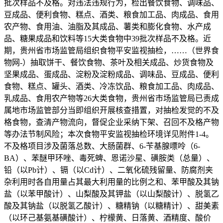
批次样品不及格。对违法违规行为，检出餐饮食物、调味品、
豆成品、便利食物、糕点、酒类、粮食加工品、肉成品、食用
农产物、食用油、油脂及其成品、薯类和膨化食物、水产成
品、糖果成品和饮料等15大类食物中39批次样品不及格。近
期，贵州省市场监管局组织食物平安监视抽检，……（世界食
物网-）抽取饼干、餐饮食物、茶叶及相关成品、炒货食物及
坚果成品、蛋成品、淀粉及淀粉成品、调味品、豆成品、便利
食物、糕点、罐头、酒类、冷冻饮品、粮食加工品、肉成品、
乳成品、食用农产物等26大类食物，贵州省市场监管局已责成
属地市场监管部分当即组织开展核查措置，对抽检发觉的不及
格食物，查清产物流向，督促企业采纳下架、召回不及格产物
等办法节制风险；本次食物平安监视抽检环境详见附件1-4。
不及格项目涉及菌落总数、大肠菌群、6-苄基腺嘌呤（6-
BA）、苯醚甲环唑、毒死蜱、恩诺沙星、磺胺类（总量）、
铅（以Pb计）、镉（以Cd计）、二氧化硫残留量、防腐剂夹
杂利用时各自用量占其最大利用量的比例之和、苯甲酸及其钠
盐（以苯甲酸计）、山梨酸及其钾盐（以山梨酸计）、脱氢乙
酸及其钠盐（以脱氢乙酸计）、糖精钠（以糖精计）、甜美素
（以环己基氨基磺酸计）、柠檬黄、日落黄、酒精度、酸价