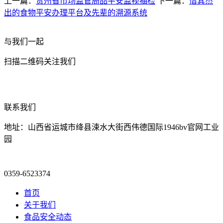
上一篇：
贵州省市场监管局品平安监视抽检
下一篇：
借其杰
出的食物平安办理平台及先辈的溯源系统
与我们一起
扫描二维码关注我们
联系我们
地址：山西省运城市绛县涑水大街西伟德国际1946bv官网工业
园
0359-6523374
首页
关于我们
食品安全动态