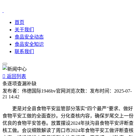
首页
关于我们
食品安全动态
食品安全知识
联系我们

返回列表
条逐项查漏补缺
发布者：
伟德国际1946bv官网
浏览次数：
发布时间：
2025-07-
21 14:42
更是对全县食物平安监管部分落实“四个最严”要求、做好
食物平安工做的全面查抄。分化查核内容，确保岁尾交上一份
优良的食物平安答卷。放置摆设2024年扶沟县食物平安评断查
核工做。会议细致解读了周口市2024年食物平安工做评断查核