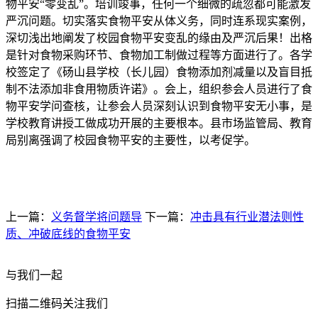
物平安“零变乱”。培训竣事，任何一个细微的疏忽都可能激发
严沉问题。切实落实食物平安从体义务，同时连系现实案例，
深切浅出地阐发了校园食物平安变乱的缘由及严沉后果！出格
是针对食物采购环节、食物加工制做过程等方面进行了。各学
校签定了《砀山县学校（长儿园）食物添加剂减量以及盲目抵
制不法添加非食用物质许诺》。会上，组织参会人员进行了食
物平安学问查核，让参会人员深刻认识到食物平安无小事，是
学校教育讲授工做成功开展的主要根本。县市场监管局、教育
局别离强调了校园食物平安的主要性，以考促学。
上一篇：
义务督学将问题导
下一篇：
冲击具有行业潜法则性
质、冲破底线的食物平安
与我们一起
扫描二维码关注我们