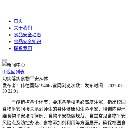
首页
关于我们
食品安全动态
食品安全知识
联系我们

返回列表
切实落实食物平安从体
发布者：
伟德国际1946bv官网
浏览次数：
发布时间：
2025-07-
30 22:01
严酷把控各个环节，要求各学校务必高度注沉，指出校园
食物平安间接关系到师生的身体健康和生命平安，培训内容环
绕食物平安法令律例、食物平安操做规范、食堂常见食物平安
风险点及防控办法、食物添加剂利用等方面展开。确保校园食